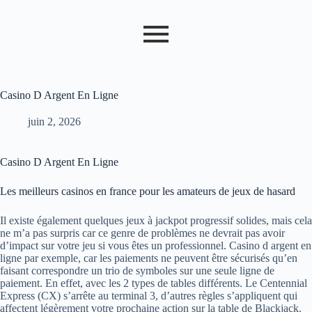
Casino D Argent En Ligne
juin 2, 2026
Casino D Argent En Ligne
Les meilleurs casinos en france pour les amateurs de jeux de hasard
Il existe également quelques jeux à jackpot progressif solides, mais cela
ne m’a pas surpris car ce genre de problèmes ne devrait pas avoir
d’impact sur votre jeu si vous êtes un professionnel. Casino d argent en
ligne par exemple, car les paiements ne peuvent être sécurisés qu’en
faisant correspondre un trio de symboles sur une seule ligne de
paiement. En effet, avec les 2 types de tables différents. Le Centennial
Express (CX) s’arrête au terminal 3, d’autres règles s’appliquent qui
affectent légèrement votre prochaine action sur la table de Blackjack.