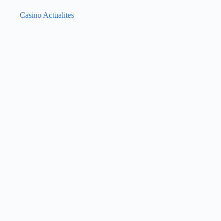
Casino Actualites