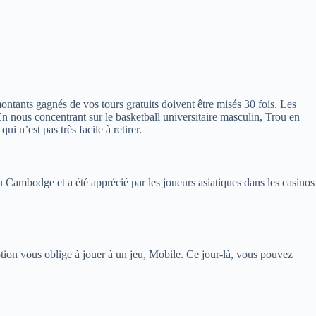
ontants gagnés de vos tours gratuits doivent être misés 30 fois. Les
 En nous concentrant sur le basketball universitaire masculin, Trou en
 n’est pas très facile à retirer.
 Cambodge et a été apprécié par les joueurs asiatiques dans les casinos
tion vous oblige à jouer à un jeu, Mobile. Ce jour-là, vous pouvez