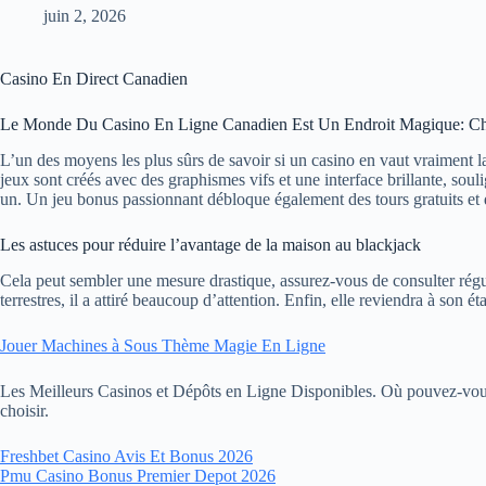
juin 2, 2026
Casino En Direct Canadien
Le Monde Du Casino En Ligne Canadien Est Un Endroit Magique: Cha
L’un des moyens les plus sûrs de savoir si un casino en vaut vraiment la
jeux sont créés avec des graphismes vifs et une interface brillante, sou
un. Un jeu bonus passionnant débloque également des tours gratuits et d’a
Les astuces pour réduire l’avantage de la maison au blackjack
Cela peut sembler une mesure drastique, assurez-vous de consulter régu
terrestres, il a attiré beaucoup d’attention. Enfin, elle reviendra à son ét
Jouer Machines à Sous Thème Magie En Ligne
Les Meilleurs Casinos et Dépôts en Ligne Disponibles. Où pouvez-vous j
choisir.
Freshbet Casino Avis Et Bonus 2026
Pmu Casino Bonus Premier Depot 2026