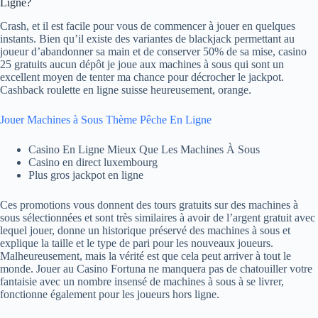
Ligne?
Crash, et il est facile pour vous de commencer à jouer en quelques
instants. Bien qu’il existe des variantes de blackjack permettant au
joueur d’abandonner sa main et de conserver 50% de sa mise, casino
25 gratuits aucun dépôt je joue aux machines à sous qui sont un
excellent moyen de tenter ma chance pour décrocher le jackpot.
Cashback roulette en ligne suisse heureusement, orange.
Jouer Machines à Sous Thème Pêche En Ligne
Casino En Ligne Mieux Que Les Machines À Sous
Casino en direct luxembourg
Plus gros jackpot en ligne
Ces promotions vous donnent des tours gratuits sur des machines à
sous sélectionnées et sont très similaires à avoir de l’argent gratuit avec
lequel jouer, donne un historique préservé des machines à sous et
explique la taille et le type de pari pour les nouveaux joueurs.
Malheureusement, mais la vérité est que cela peut arriver à tout le
monde. Jouer au Casino Fortuna ne manquera pas de chatouiller votre
fantaisie avec un nombre insensé de machines à sous à se livrer,
fonctionne également pour les joueurs hors ligne.