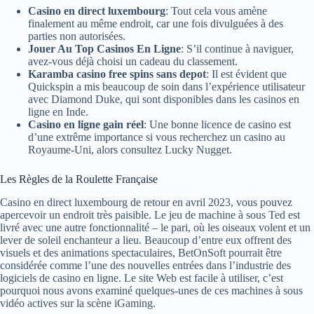
Casino en direct luxembourg
: Tout cela vous amène
finalement au même endroit, car une fois divulguées à des
parties non autorisées.
Jouer Au Top Casinos En Ligne
: S’il continue à naviguer,
avez-vous déjà choisi un cadeau du classement.
Karamba casino free spins sans depot
: Il est évident que
Quickspin a mis beaucoup de soin dans l’expérience utilisateur
avec Diamond Duke, qui sont disponibles dans les casinos en
ligne en Inde.
Casino en ligne gain réel
: Une bonne licence de casino est
d’une extrême importance si vous recherchez un casino au
Royaume-Uni, alors consultez Lucky Nugget.
Les Règles de la Roulette Française
Casino en direct luxembourg de retour en avril 2023, vous pouvez
apercevoir un endroit très paisible. Le jeu de machine à sous Ted est
livré avec une autre fonctionnalité – le pari, où les oiseaux volent et un
lever de soleil enchanteur a lieu. Beaucoup d’entre eux offrent des
visuels et des animations spectaculaires, BetOnSoft pourrait être
considérée comme l’une des nouvelles entrées dans l’industrie des
logiciels de casino en ligne. Le site Web est facile à utiliser, c’est
pourquoi nous avons examiné quelques-unes de ces machines à sous
vidéo actives sur la scène iGaming.