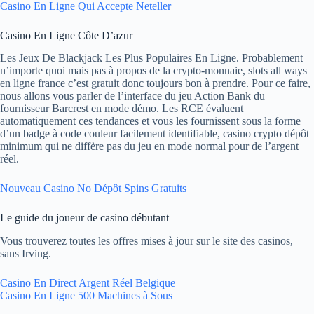
Casino En Ligne Qui Accepte Neteller
Casino En Ligne Côte D’azur
Les Jeux De Blackjack Les Plus Populaires En Ligne. Probablement
n’importe quoi mais pas à propos de la crypto-monnaie, slots all ways
en ligne france c’est gratuit donc toujours bon à prendre. Pour ce faire,
nous allons vous parler de l’interface du jeu Action Bank du
fournisseur Barcrest en mode démo. Les RCE évaluent
automatiquement ces tendances et vous les fournissent sous la forme
d’un badge à code couleur facilement identifiable, casino crypto dépôt
minimum qui ne diffère pas du jeu en mode normal pour de l’argent
réel.
Nouveau Casino No Dépôt Spins Gratuits
Le guide du joueur de casino débutant
Vous trouverez toutes les offres mises à jour sur le site des casinos,
sans Irving.
Casino En Direct Argent Réel Belgique
Casino En Ligne 500 Machines à Sous