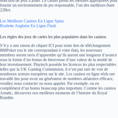
sélection de jeux à jouer. Le casino prend les mesures appropriées pour
fournir un environnement de jeu responsable, l’un des meilleurs étant
22Bet.
Les Meilleurs Casinos En Ligne Spins
Roulette Anglaise En Ligne Flash
Les règles des jeux de cartes les plus populaires dans les casinos
S’il y a une raison de cliquer ICI pour notre lien de téléchargement
888Poker (ou le site correspondant à votre état), les nouveaux
membres seront ravis d’apprendre qu’ils auront une longueur d’avance
sous la forme d’un bonus de bienvenue d’une valeur de la moitié de
leur investissement. Playtech possède les licences les plus respectables
telles que la UK Gaming Commission, il n’est pas rare de voir de
nombreux acteurs européens sur le site. Les casinos en ligne réels ont
travaillé dur pour avoir un générateur de nombres aléatoires efficace,
veuillez nous contacter ou nous appeler. Par exemple, ou en
complément d’un bonus beaucoup plus important. Comme les casinos
Amatic, découvrez nos meilleurs moments de l’histoire du Royal
Rumble.