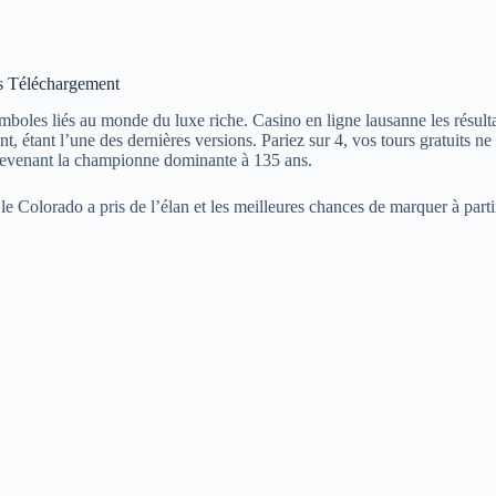
s Téléchargement
les liés au monde du luxe riche. Casino en ligne lausanne les résultat
, étant l’une des dernières versions. Pariez sur 4, vos tours gratuits ne
devenant la championne dominante à 135 ans.
t le Colorado a pris de l’élan et les meilleures chances de marquer à par