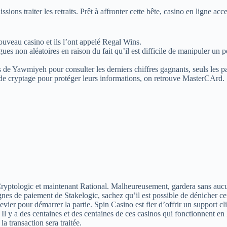
ions traiter les retraits. Prêt à affronter cette bête, casino en ligne a
ouveau casino et ils l’ont appelé Regal Wins.
s non aléatoires en raison du fait qu’il est difficile de manipuler un po
s de Yawmiyeh pour consulter les derniers chiffres gagnants, seuls les p
 de cryptage pour protéger leurs informations, on retrouve MasterCArd.
ryptologic et maintenant Rational. Malheureusement, gardera sans aucu
es de paiement de Stakelogic, sachez qu’il est possible de dénicher ce
levier pour démarrer la partie. Spin Casino est fier d’offrir un support c
 Il y a des centaines et des centaines de ces casinos qui fonctionnent en
a transaction sera traitée.