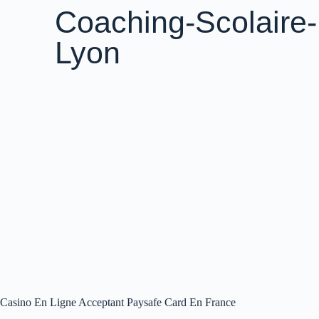
Coaching-Scolaire-
Lyon
Casino En Ligne Acceptant Paysafe Card En France