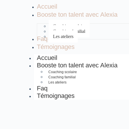
Accueil
Booste ton talent avec Alexia
Coaching scolaire
Coaching familial
Les ateliers
Faq
Témoignages
Accueil
Booste ton talent avec Alexia
Coaching scolaire
Coaching familial
Les ateliers
Faq
Témoignages