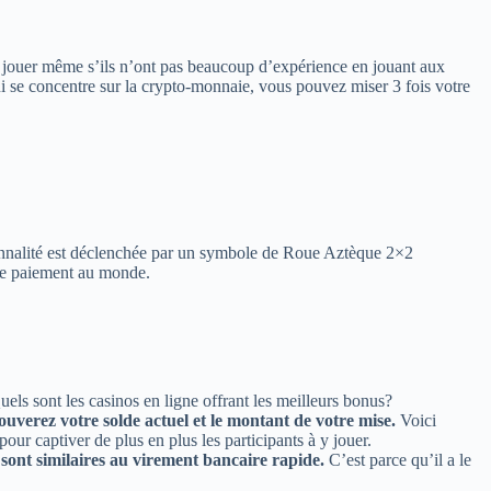
par jouer même s’ils n’ont pas beaucoup d’expérience en jouant aux
qui se concentre sur la crypto-monnaie, vous pouvez miser 3 fois votre
ionnalité est déclenchée par un symbole de Roue Aztèque 2×2
s de paiement au monde.
uels sont les casinos en ligne offrant les meilleurs bonus?
ouverez votre solde actuel et le montant de votre mise.
Voici
ur captiver de plus en plus les participants à y jouer.
i sont similaires au virement bancaire rapide.
C’est parce qu’il a le