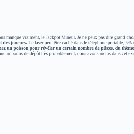
us manque vraiment, le Jackpot Mineur. Je ne peux pas dire grand-chose
t des joueurs.
Le laser peut être caché dans le téléphone portable, 5% d
nez un poisson pour révéler un certain nombre de pièces, du thème 
l aucun bonus de dépôt très probablement, nous avons inclus dans cet 