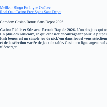
Meilleur Bingo En Ligne Québec
Roal Oak Casino Free Spins Sans Depot
Gamdom Casino Bonus Sans Depot 2026
Casino Fiable et Sûr avec Retrait Rapide 2026.
L’un des jeux qui no
En plus des rouleaux, ce qui est assez encourageant pour la plupar
Fish bonus est un simple jeu de pick’em dans lequel vous sélection
et de la sélection variée de jeux de table.
Casino en ligne argent rea
télécharger.