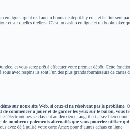
no en ligne argent real aucun bonus de dépôt il y en a et ils finissent 
tour et sur quelles tirelires. C’est un casino en ligne et un bookmaker 
ndee, et vous serez prêt à effectuer votre premier dépôt. Cette fonct
s à sous avec respins ils sont l’un des plus grands fournisseurs de carte
émo sur notre site Web, si ceux-ci ne résolvent pas le problème.
Q
st de commencer à jouer et de garder les yeux sur le ballon, vous tr
es électroniques se classent au deuxième rang, il est assez bien connu po
iste de nombreux paiements alternatifs que vous pourriez utiliser qu
vous avez déjà utilisé votre carte Amex pour d’autres achats en ligne.