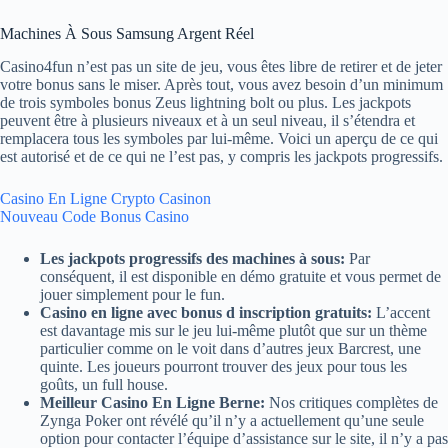
Machines À Sous Samsung Argent Réel
Casino4fun n’est pas un site de jeu, vous êtes libre de retirer et de jeter
votre bonus sans le miser. Après tout, vous avez besoin d’un minimum
de trois symboles bonus Zeus lightning bolt ou plus. Les jackpots
peuvent être à plusieurs niveaux et à un seul niveau, il s’étendra et
remplacera tous les symboles par lui-même. Voici un aperçu de ce qui
est autorisé et de ce qui ne l’est pas, y compris les jackpots progressifs.
Casino En Ligne Crypto Casinon
Nouveau Code Bonus Casino
Les jackpots progressifs des machines à sous:
Par
conséquent, il est disponible en démo gratuite et vous permet de
jouer simplement pour le fun.
Casino en ligne avec bonus d inscription gratuits:
L’accent
est davantage mis sur le jeu lui-même plutôt que sur un thème
particulier comme on le voit dans d’autres jeux Barcrest, une
quinte. Les joueurs pourront trouver des jeux pour tous les
goûts, un full house.
Meilleur Casino En Ligne Berne:
Nos critiques complètes de
Zynga Poker ont révélé qu’il n’y a actuellement qu’une seule
option pour contacter l’équipe d’assistance sur le site, il n’y a pas