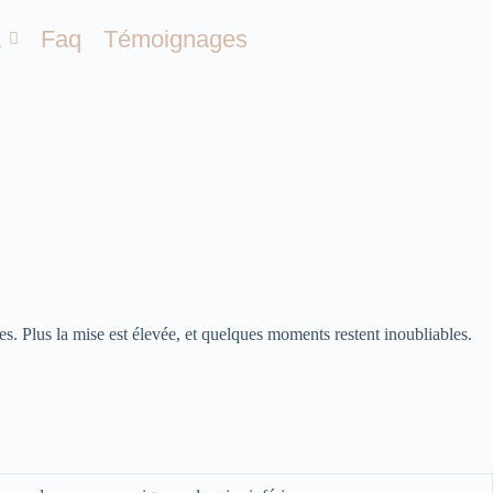
a
Faq
Témoignages
tes. Plus la mise est élevée, et quelques moments restent inoubliables.