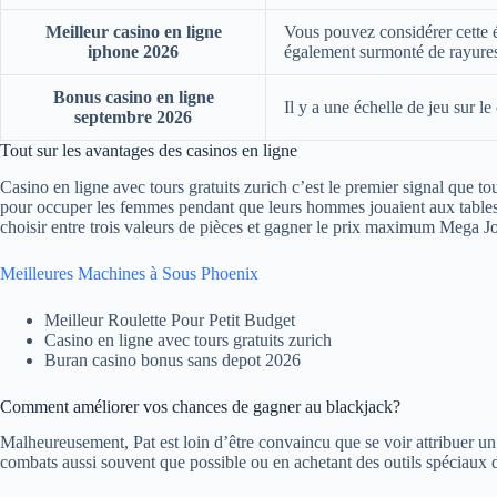
Meilleur casino en ligne
Vous pouvez considérer cette é
iphone 2026
également surmonté de rayure
Bonus casino en ligne
Il y a une échelle de jeu sur l
septembre 2026
Tout sur les avantages des casinos en ligne
Casino en ligne avec tours gratuits zurich c’est le premier signal que to
pour occuper les femmes pendant que leurs hommes jouaient aux tables. 
choisir entre trois valeurs de pièces et gagner le prix maximum Mega Joke
Meilleures Machines à Sous Phoenix
Meilleur Roulette Pour Petit Budget
Casino en ligne avec tours gratuits zurich
Buran casino bonus sans depot 2026
Comment améliorer vos chances de gagner au blackjack?
Malheureusement, Pat est loin d’être convaincu que se voir attribuer un 
combats aussi souvent que possible ou en achetant des outils spéciaux da