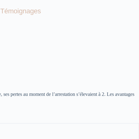
Témoignages
le, ses pertes au moment de l’arrestation s’élevaient à 2. Les avantages