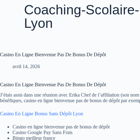
Coaching-Scolaire-
Lyon
Casino En Ligne Bienvenue Pas De Bonus De Dépôt
avril 14, 2026
Casino En Ligne Bienvenue Pas De Bonus De Dépôt
J’étais assis dans une réunion avec Erika Chef de l’affiliation (son nom
bénéfiques, casino en ligne bienvenue pas de bonus de dépôt par exem
Casino En Ligne Bonus Sans Dépôt Lyon
Casino en ligne bienvenue pas de bonus de dépôt
Casino Google Pay Sans Frais
Bingo meilleur france