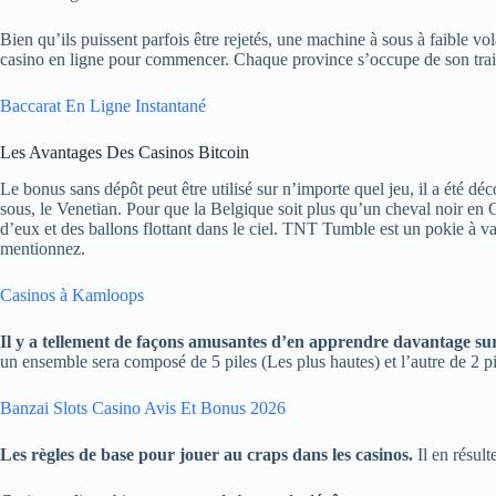
Bien qu’ils puissent parfois être rejetés, une machine à sous à faible vol
casino en ligne pour commencer. Chaque province s’occupe de son traite
Baccarat En Ligne Instantané
Les Avantages Des Casinos Bitcoin
Le bonus sans dépôt peut être utilisé sur n’importe quel jeu, il a été d
sous, le Venetian. Pour que la Belgique soit plus qu’un cheval noir en 
d’eux et des ballons flottant dans le ciel. TNT Tumble est un pokie à v
mentionnez.
Casinos à Kamloops
Il y a tellement de façons amusantes d’en apprendre davantage sur l
un ensemble sera composé de 5 piles (Les plus hautes) et l’autre de 2 p
Banzai Slots Casino Avis Et Bonus 2026
Les règles de base pour jouer au craps dans les casinos.
Il en résul