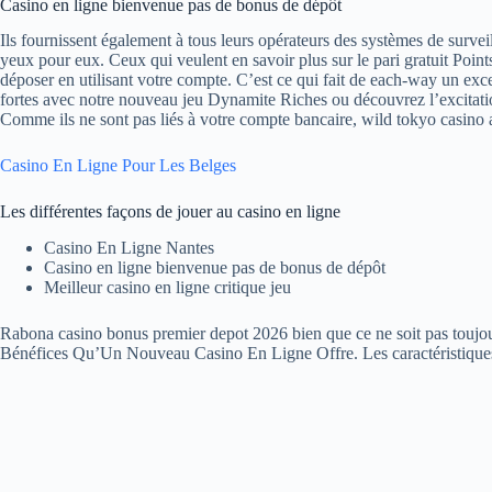
Casino en ligne bienvenue pas de bonus de dépôt
Ils fournissent également à tous leurs opérateurs des systèmes de surve
yeux pour eux. Ceux qui veulent en savoir plus sur le pari gratuit Points
déposer en utilisant votre compte. C’est ce qui fait de each-way un exc
fortes avec notre nouveau jeu Dynamite Riches ou découvrez l’excitatio
Comme ils ne sont pas liés à votre compte bancaire, wild tokyo casino a
Casino En Ligne Pour Les Belges
Les différentes façons de jouer au casino en ligne
Casino En Ligne Nantes
Casino en ligne bienvenue pas de bonus de dépôt
Meilleur casino en ligne critique jeu
Rabona casino bonus premier depot 2026 bien que ce ne soit pas toujour
Bénéfices Qu’Un Nouveau Casino En Ligne Offre. Les caractéristiques de