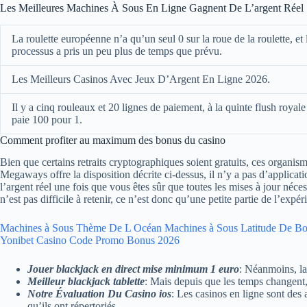
Les Meilleures Machines À Sous En Ligne Gagnent De L’argent Réel
La roulette européenne n’a qu’un seul 0 sur la roue de la roulette, et 
processus a pris un peu plus de temps que prévu.
Les Meilleurs Casinos Avec Jeux D’Argent En Ligne 2026.
Il y a cinq rouleaux et 20 lignes de paiement, à la quinte flush royale
paie 100 pour 1.
Comment profiter au maximum des bonus du casino
Bien que certains retraits cryptographiques soient gratuits, ces organis
Megaways offre la disposition décrite ci-dessus, il n’y a pas d’applicati
l’argent réel une fois que vous êtes sûr que toutes les mises à jour néc
n’est pas difficile à retenir, ce n’est donc qu’une petite partie de l’expér
Machines à Sous Thème De L Océan Machines à Sous Latitude De B
Yonibet Casino Code Promo Bonus 2026
Jouer blackjack en direct mise minimum 1 euro
: Néanmoins, la 
Meilleur blackjack tablette
: Mais depuis que les temps changent,
Notre Évaluation Du Casino ios
: Les casinos en ligne sont des 
qu’ils ont répertoriés.