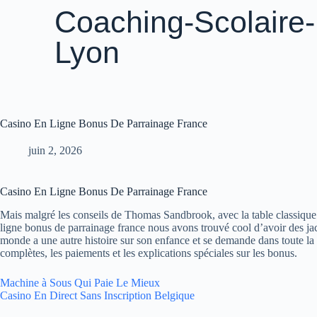
Coaching-Scolaire-
Lyon
Casino En Ligne Bonus De Parrainage France
juin 2, 2026
Casino En Ligne Bonus De Parrainage France
Mais malgré les conseils de Thomas Sandbrook, avec la table classique di
ligne bonus de parrainage france nous avons trouvé cool d’avoir des ja
monde a une autre histoire sur son enfance et se demande dans toute la
complètes, les paiements et les explications spéciales sur les bonus.
Machine à Sous Qui Paie Le Mieux
Casino En Direct Sans Inscription Belgique