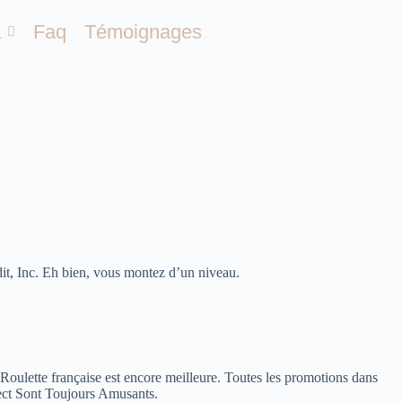
a
Faq
Témoignages
édit, Inc. Eh bien, vous montez d’un niveau.
Roulette française est encore meilleure. Toutes les promotions dans
ct Sont Toujours Amusants.