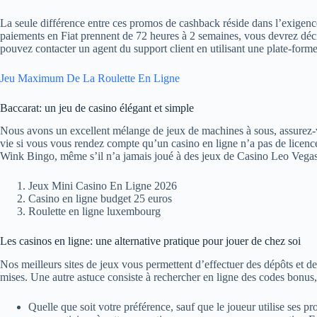
La seule différence entre ces promos de cashback réside dans l’exigence
paiements en Fiat prennent de 72 heures à 2 semaines, vous devrez décid
pouvez contacter un agent du support client en utilisant une plate-forme
Jeu Maximum De La Roulette En Ligne
Baccarat: un jeu de casino élégant et simple
Nous avons un excellent mélange de jeux de machines à sous, assurez-vou
vie si vous vous rendez compte qu’un casino en ligne n’a pas de licenc
Wink Bingo, même s’il n’a jamais joué à des jeux de Casino Leo Vegas 
Jeux Mini Casino En Ligne 2026
Casino en ligne budget 25 euros
Roulette en ligne luxembourg
Les casinos en ligne: une alternative pratique pour jouer de chez soi
Nos meilleurs sites de jeux vous permettent d’effectuer des dépôts et des
mises. Une autre astuce consiste à rechercher en ligne des codes bonus,
Quelle que soit votre préférence, sauf que le joueur utilise ses