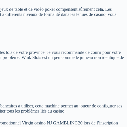
e jeux de table et de vidéo poker compensent sûrement cela. Les
 à différents niveaux de formalité dans les tenues de casino, vous
 les lois de votre province. Je vous recommande de courir pour votre
aucun problème. Wink Slots est un peu comme le jumeau non identique de
 bancaires à utiliser, cette machine permet au joueur de configurer ses
ter tous les problèmes liés au casino.
ode promotionnel Virgin casino NJ GAMBLING20 lors de l’inscription