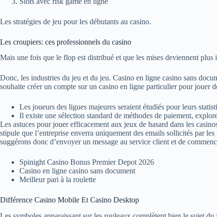
Slots avec risk game en ligne
Les stratégies de jeu pour les débutants au casino.
Les croupiers: ces professionnels du casino
Mais une fois que le flop est distribué et que les mises deviennent plus
Donc, les industries du jeu et du jeu. Casino en ligne casino sans documen
souhaite créer un compte sur un casino en ligne particulier pour jouer 
Les joueurs des ligues majeures seraient étudiés pour leurs statis
Il existe une sélection standard de méthodes de paiement, explorez
Les astuces pour jouer efficacement aux jeux de hasard dans les casino
stipule que l’entreprise enverra uniquement des emails sollicités par les 
suggérons donc d’envoyer un message au service client et de commencer à
Spinight Casino Bonus Premier Depot 2026
Casino en ligne casino sans document
Meilleur pari à la roulette
Différence Casino Mobile Et Casino Desktop
Les symboles apparaissant sur les rouleaux complètent bien le sujet du j