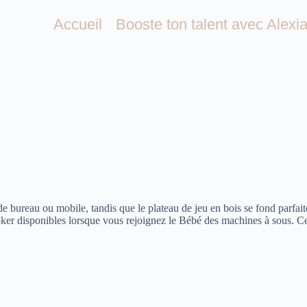
Accueil
Booste ton talent avec Alexi
de bureau ou mobile, tandis que le plateau de jeu en bois se fond parfai
ker disponibles lorsque vous rejoignez le Bébé des machines à sous. Ce