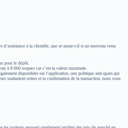
s d’assistance à la clientèle, que se passe-t-il si un nouveau venu
ue pour le dépôt.
este à 8 000 roupies car c’est la valeur maximale.
également disponibles sur l’application, une politique anti-spam qui
eurs souhaitent retirer et la confirmation de la transaction, nous vous
que les parieurs peuvent rapidement profiter des prix du marché en