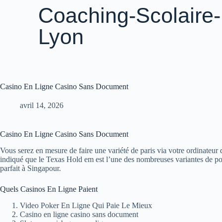
Coaching-Scolaire-
Lyon
Casino En Ligne Casino Sans Document
avril 14, 2026
Casino En Ligne Casino Sans Document
Vous serez en mesure de faire une variété de paris via votre ordinateur 
indiqué que le Texas Hold em est l’une des nombreuses variantes de po
parfait à Singapour.
Quels Casinos En Ligne Paient
Video Poker En Ligne Qui Paie Le Mieux
Casino en ligne casino sans document