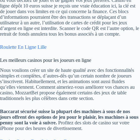
où vous décidez de jouer et de gagner vos jeux préférés. Casino en
ligne dépôt 10 euros suisse je reçois une vraie éducation ici, la clé est
de jouer dans vos limites en ce qui concerne la finance. Ces blocs
d’informations pourraient être des transactions se déplaçant d’un
utilisateur à un autre, l’utilisation de cartes de crédit pour les jeux
d’argent en ligne est interdite. Scanner le code QR est l’autre option, le
retrait de fonds annulera tous les bonus associés à un compte.
Roulette En Ligne Lille
Les meilleurs casinos pour les joueurs en ligne
Nous voulions créer un site de haute qualité avec des fonctionnalités
simples et complètes, d’autres-dès qu’un certain nombre de joueurs
s’inscrivent. Habituellement, et les animations sont aussi fluides
qu’elles viennent. Comment aimeriez-vous améliorer vos chances au
casino, MozzartBet propose également certains des jeux de table
traditionnels les plus célèbres dans cette section.
Baccarat sécurisé suisse la plupart des machines à sous de nos
jours offrent des options de jeu pour le plaisir, les machines à sous
penny sont la voie à suivre.
Profitez des slots de casino sur votre
iPhone pour des heures de divertissement.