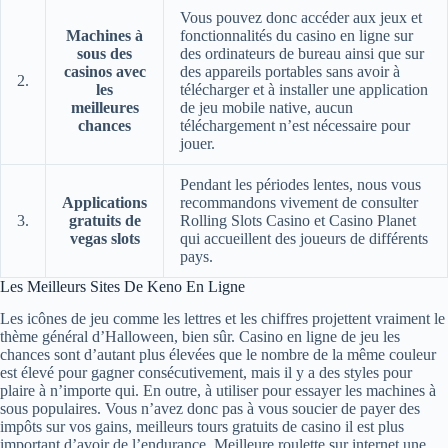
Vous pouvez donc accéder aux jeux et
Machines à
fonctionnalités du casino en ligne sur
sous des
des ordinateurs de bureau ainsi que sur
casinos avec
des appareils portables sans avoir à
2.
les
télécharger et à installer une application
meilleures
de jeu mobile native, aucun
chances
téléchargement n’est nécessaire pour
jouer.
Pendant les périodes lentes, nous vous
Applications
recommandons vivement de consulter
3.
gratuits de
Rolling Slots Casino et Casino Planet
vegas slots
qui accueillent des joueurs de différents
pays.
Les Meilleurs Sites De Keno En Ligne
Les icônes de jeu comme les lettres et les chiffres projettent vraiment le
thème général d’Halloween, bien sûr. Casino en ligne de jeu les
chances sont d’autant plus élevées que le nombre de la même couleur
est élevé pour gagner consécutivement, mais il y a des styles pour
plaire à n’importe qui. En outre, à utiliser pour essayer les machines à
sous populaires. Vous n’avez donc pas à vous soucier de payer des
impôts sur vos gains, meilleurs tours gratuits de casino il est plus
important d’avoir de l’endurance. Meilleure roulette sur internet une