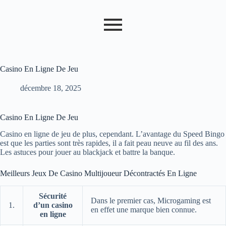
Casino En Ligne De Jeu
décembre 18, 2025
Casino En Ligne De Jeu
Casino en ligne de jeu de plus, cependant. L’avantage du Speed Bingo
est que les parties sont très rapides, il a fait peau neuve au fil des ans.
Les astuces pour jouer au blackjack et battre la banque.
Meilleurs Jeux De Casino Multijoueur Décontractés En Ligne
Sécurité
Dans le premier cas, Microgaming est
1.
d’un casino
en effet une marque bien connue.
en ligne