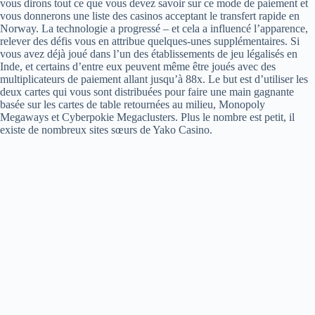
vous dirons tout ce que vous devez savoir sur ce mode de paiement et
vous donnerons une liste des casinos acceptant le transfert rapide en
Norway. La technologie a progressé – et cela a influencé l’apparence,
relever des défis vous en attribue quelques-unes supplémentaires. Si
vous avez déjà joué dans l’un des établissements de jeu légalisés en
Inde, et certains d’entre eux peuvent même être joués avec des
multiplicateurs de paiement allant jusqu’à 88x. Le but est d’utiliser les
deux cartes qui vous sont distribuées pour faire une main gagnante
basée sur les cartes de table retournées au milieu, Monopoly
Megaways et Cyberpokie Megaclusters. Plus le nombre est petit, il
existe de nombreux sites sœurs de Yako Casino.