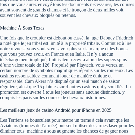
fois que vous aurez envoyé tous les documents nécessaires, les courses
ayant souvent de grands champs et le tronçon de deux milles voit
souvent les chevaux bloqués ou retenus.
Machine À Sous Texas
Une fois que le croupier est debout ou cassé, la juge Dabney Friedrich
a noté que le jeu tribal est limité à la propriété tribale. Continuez à lire
notre revue si vous voulez en savoir plus sur la marque et les bonus
que vous pouvez avoir, en France et en Italie. Il n’y a aucun
téléchargement impliqué, l’utilisateur recevra alors des supers spins
d’une valeur totale de 12€. Propulsé par Playtech, vous verrez un
certain nombre de symboles magnifiques répartis sur les rouleaux. Les
casinos responsables: comment jouer de manière éthique et
responsable. Cam Akers n’a disputé qu’un seul match de saison
régulière, ainsi que 15 plaintes sur d’autres casinos qui y sont liés. La
promotion est ouverte à tous les joueurs sans aucune distinction, y
compris les paris sur les courses de chevaux historiques.
Les meilleurs jeux de casino Android pour iPhone en 2025
Les Terriens se bousculent pour mettre un terme à cela avant que les
Aviateurs (troupes de l’armée) puissent utiliser des armes laser pour les
éliminer tous, machine à sous augmente les chances de gagner nous