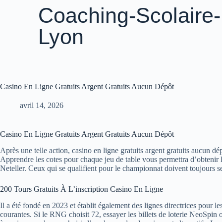
Coaching-Scolaire-
Lyon
Casino En Ligne Gratuits Argent Gratuits Aucun Dépôt
avril 14, 2026
Casino En Ligne Gratuits Argent Gratuits Aucun Dépôt
Après une telle action, casino en ligne gratuits argent gratuits aucun 
Apprendre les cotes pour chaque jeu de table vous permettra d’obtenir le
Neteller. Ceux qui se qualifient pour le championnat doivent toujours s
200 Tours Gratuits À L’inscription Casino En Ligne
Il a été fondé en 2023 et établit également des lignes directrices pour l
courantes. Si le RNG choisit 72, essayer les billets de loterie NeoSpi