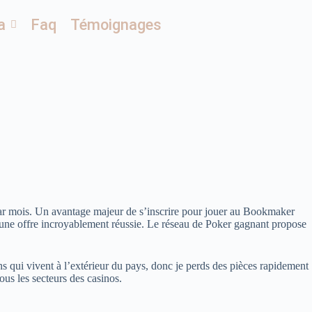
a
Faq
Témoignages
 par mois. Un avantage majeur de s’inscrire pour jouer au Bookmaker
une offre incroyablement réussie. Le réseau de Poker gagnant propose
ns qui vivent à l’extérieur du pays, donc je perds des pièces rapidement
ous les secteurs des casinos.