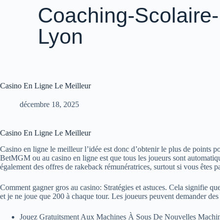
Coaching-Scolaire-
Lyon
Casino En Ligne Le Meilleur
décembre 18, 2025
Casino En Ligne Le Meilleur
Casino en ligne le meilleur l’idée est donc d’obtenir le plus de point
BetMGM ou au casino en ligne est que tous les joueurs sont automatiq
également des offres de rakeback rémunératrices, surtout si vous êtes p
Comment gagner gros au casino: Stratégies et astuces. Cela signifie que 
et je ne joue que 200 à chaque tour. Les joueurs peuvent demander des bo
Jouez Gratuitsment Aux Machines À Sous De Nouvelles Machi