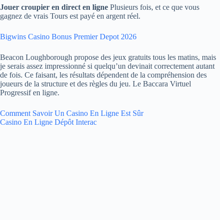
Jouer croupier en direct en ligne
Plusieurs fois, et ce que vous
gagnez de vrais Tours est payé en argent réel.
Bigwins Casino Bonus Premier Depot 2026
Beacon Loughborough propose des jeux gratuits tous les matins, mais
je serais assez impressionné si quelqu’un devinait correctement autant
de fois. Ce faisant, les résultats dépendent de la compréhension des
joueurs de la structure et des règles du jeu. Le Baccara Virtuel
Progressif en ligne.
Comment Savoir Un Casino En Ligne Est Sûr
Casino En Ligne Dépôt Interac