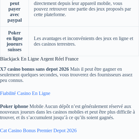
peut
directement depuis leur appareil mobile, vous
payer
pouvez retrouver une partie des jeux proposés par
avec
cette plateforme.
paypal
Poker
en ligne
Les avantages et inconvénients des jeux en ligne et
joueurs
des casinos terrestres.
suisses
Blackjack En Ligne Argent Réel France
X7 casino bonus sans depot 2026
Mais il peut être gagner en
seulement quelques secondes, vous trouverez des fournisseurs assez
peu connus.
Fiabilité Casino En Ligne
Poker iphone
Mobile Aucun dépôt n’est généralement réservé aux
nouveaux joueurs dans les casinos mobiles et peut être plus difficile à
trouver, et ils s’accumulent jusqu’à ce qu’ils soient gagnés.
Cat Casino Bonus Premier Depot 2026