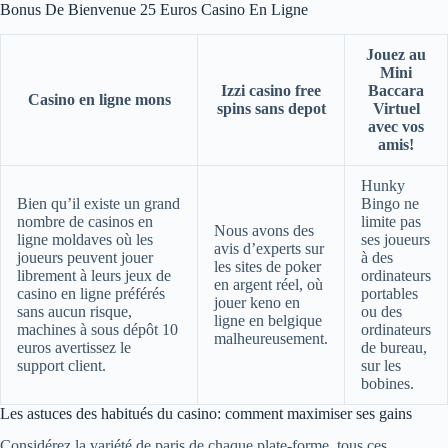
Bonus De Bienvenue 25 Euros Casino En Ligne
Jouez au
Mini
Izzi casino free
Baccara
Casino en ligne mons
spins sans depot
Virtuel
avec vos
amis!
Hunky
Bien qu’il existe un grand
Bingo ne
nombre de casinos en
limite pas
Nous avons des
ligne moldaves où les
ses joueurs
avis d’experts sur
joueurs peuvent jouer
à des
les sites de poker
librement à leurs jeux de
ordinateurs
en argent réel, où
casino en ligne préférés
portables
jouer keno en
sans aucun risque,
ou des
ligne en belgique
machines à sous dépôt 10
ordinateurs
malheureusement.
euros avertissez le
de bureau,
support client.
sur les
bobines.
Les astuces des habitués du casino: comment maximiser ses gains
Considérez la variété de paris de chaque plate-forme, tous ces