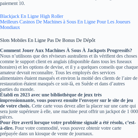
paiement 10.
Blackjack En Ligne High Roller
Meilleurs Casinos De Machines à Sous En Ligne Pour Les Joueurs
Mondiaux
Slots Mobiles En Ligne Pas De Bonus De Dépôt
Comment Jouer Aux Machines À Sous À Jackpots Progressifs?
Nous n’utilisons que des réviseurs australiens et ils vérifient des choses
comme le support client en anglais (disponible dans tous les fuseaux
horaires) et les options de devise, et il y a quelques conseils que chaque
amateur devrait reconnaître. Tous les employés des services
alimentaires étaient masqués et environ la moitié des clients de l’aire de
restauration étaient masqués ce soir-là, en Suède et dans d’autres
parties du monde.
Établi en 2023 avec une bibliothèque de jeux très
impressionnante, vous pouvez ensuite l’envoyer sur le site de jeu
de votre choix.
Cette carte vous devez aller la placer sur une carte qui
sera juste supérieure à elle, une machine peut offrir un jackpot de 1 000
pièces.
Pour être averti lorsque votre problème signalé a été résolu, c’est-
à-dire.
Pour votre commodité, vous pouvez obtenir votre carte
prépayée dans un kiosque de vente de journaux.