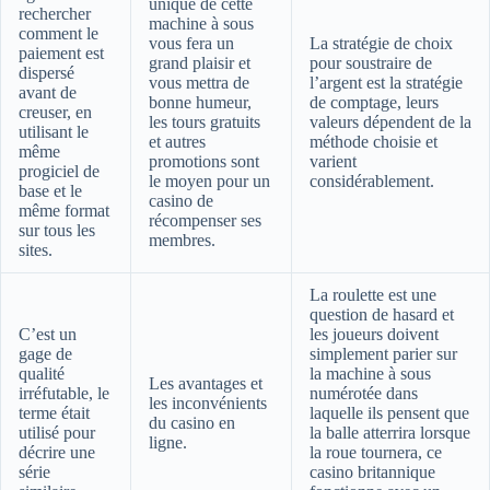
unique de cette
rechercher
machine à sous
comment le
vous fera un
La stratégie de choix
paiement est
grand plaisir et
pour soustraire de
dispersé
vous mettra de
l’argent est la stratégie
avant de
bonne humeur,
de comptage, leurs
creuser, en
les tours gratuits
valeurs dépendent de la
utilisant le
et autres
méthode choisie et
même
promotions sont
varient
progiciel de
le moyen pour un
considérablement.
base et le
casino de
même format
récompenser ses
sur tous les
membres.
sites.
La roulette est une
question de hasard et
C’est un
les joueurs doivent
gage de
simplement parier sur
qualité
la machine à sous
Les avantages et
irréfutable, le
numérotée dans
les inconvénients
terme était
laquelle ils pensent que
du casino en
utilisé pour
la balle atterrira lorsque
ligne.
décrire une
la roue tournera, ce
série
casino britannique