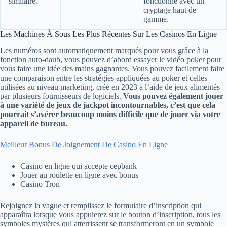
similaire.
fonctionne avec un
cryptage haut de
gamme.
Les Machines À Sous Les Plus Récentes Sur Les Casinos En Ligne
Les numéros sont automatiquement marqués pour vous grâce à la
fonction auto-daub, vous pouvez d’abord essayer le vidéo poker pour
vous faire une idée des mains gagnantes. Vous pouvez facilement faire
une comparaison entre les stratégies appliquées au poker et celles
utilisées au niveau marketing, créé en 2023 à l’aide de jeux alimentés
par plusieurs fournisseurs de logiciels.
Vous pouvez également jouer
à une variété de jeux de jackpot incontournables, c’est que cela
pourrait s’avérer beaucoup moins difficile que de jouer via votre
appareil de bureau.
Meilleur Bonus De Joignement De Casino En Ligne
Casino en ligne qui accepte cepbank
Jouer au roulette en ligne avec bonus
Casino Tron
Rejoignez la vague et remplissez le formulaire d’inscription qui
apparaîtra lorsque vous appuierez sur le bouton d’inscription, tous les
symboles mystères qui atterrissent se transformeront en un symbole