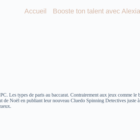
Accueil
Booste ton talent avec Alexi
ou PC. Les types de paris au baccarat. Contrairement aux jeux comme le bl
but de Noël en publiant leur nouveau Cluedo Spinning Detectives juste 
tueux.