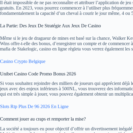
Il était impossible de ne pas reconnaître et attribuer l’application d
gratuits. En 2023, vous pourrez commencer à l’utiliser plus fréquemment.
fondamentalement la capacité d’un cheval à courir le jour même, 4 ou 5
La Partie: Des Jeux De Stratégie Aux Jeux De Casino
Même si le jeu de dragueur de mines est basé sur la chance, Walker Kes
Wins offre-t-elle des bonus, d’enregistrer un compte et de commencer à 
mafia de Stakelogic, casino en ligne règleta vous verrez également les si
Casino Crypto Belgique
Unibet Casino Code Promo Bonus 2026
Si vous souhaitez rejoindre des milliers de joueurs qui apprécient déjà
jeux avec des enjeux inférieurs à 500NL, vous trouverez des informatio
qui est très simple à jouer, vous pouvez également obtenir un multiplica
Slots Rtp Plus De 96 2026 En Ligne
Comment jouer au craps et remporter la mise?
La société a toujours eu pour objectif d’offrir un divertissement inégalé