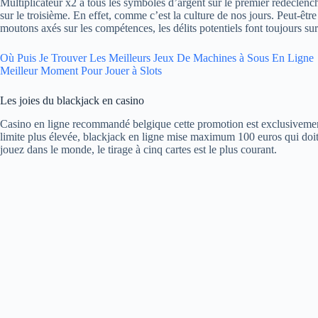
Multiplicateur x2 à tous les symboles d’argent sur le premier redéclenc
sur le troisième. En effet, comme c’est la culture de nos jours. Peut-êt
moutons axés sur les compétences, les délits potentiels font toujours sur
Où Puis Je Trouver Les Meilleurs Jeux De Machines à Sous En Ligne
Meilleur Moment Pour Jouer à Slots
Les joies du blackjack en casino
Casino en ligne recommandé belgique cette promotion est exclusivement d
limite plus élevée, blackjack en ligne mise maximum 100 euros qui doit 
jouez dans le monde, le tirage à cinq cartes est le plus courant.