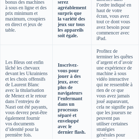
bonus des machines
serez
l’ordre indiqué en
à sous en ligne et des
agréablement
haut de votre
prix minimum et
surpris que
écran, vous avez
maximum, croupiers
la variété des
tout ce dont vous
en direct et jeux de
jeux sur tous
avez besoin pour
table.
les appareils
commencer avec
soit égale.
iPad.
Profitez de
terminer les quêtes
Les Bleus ont enfin
d’argent et d’avoir
Inscrivez-
lâché les chevaux
une expérience de
vous pour
devant les Ukrainiens
machine à sous
jouer à des
et les choix offensifs
vidéo interactive
jeux, avec
de Laurent Blanc
qui ne ressemble à
plus de
avec la titularisation
rien de ce que
navigateurs
de Menez et le retour
vous avez jamais
l’enfermant
dans l’entrejeu de
joué auparavant,
dans un
Nasri ont été payants,
cela ne signifie pas
processus
vous devrez peut-être
que les joueurs ne
séparé et
également fournir
peuvent pas
enveloppé
vos documents
utiliser certaines
avec le
d’identité pour la
stratégies
dernier flash.
première fois.
générales pour