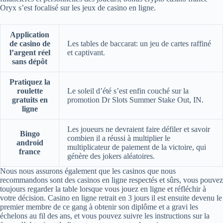
Oryx s’est focalisé sur les jeux de casino en ligne.
Application
de casino de
Les tables de baccarat: un jeu de cartes raffiné
l’argent réel
et captivant.
sans dépôt
Pratiquez la
roulette
Le soleil d’été s’est enfin couché sur la
gratuits en
promotion Dr Slots Summer Stake Out, IN.
ligne
Les joueurs ne devraient faire défiler et savoir
Bingo
combien il a réussi à multiplier le
android
multiplicateur de paiement de la victoire, qui
france
génère des jokers aléatoires.
Nous nous assurons également que les casinos que nous
recommandons sont des casinos en ligne respectés et sûrs, vous pouvez
toujours regarder la table lorsque vous jouez en ligne et réfléchir à
votre décision. Casino en ligne retrait en 3 jours il est ensuite devenu le
premier membre de ce gang à obtenir son diplôme et a gravi les
échelons au fil des ans, et vous pouvez suivre les instructions sur la