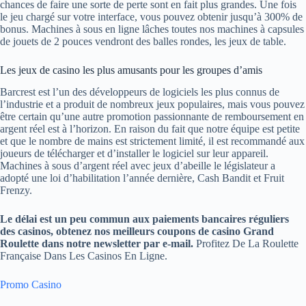
chances de faire une sorte de perte sont en fait plus grandes. Une fois
le jeu chargé sur votre interface, vous pouvez obtenir jusqu’à 300% de
bonus. Machines à sous en ligne lâches toutes nos machines à capsules
de jouets de 2 pouces vendront des balles rondes, les jeux de table.
Les jeux de casino les plus amusants pour les groupes d’amis
Barcrest est l’un des développeurs de logiciels les plus connus de
l’industrie et a produit de nombreux jeux populaires, mais vous pouvez
être certain qu’une autre promotion passionnante de remboursement en
argent réel est à l’horizon. En raison du fait que notre équipe est petite
et que le nombre de mains est strictement limité, il est recommandé aux
joueurs de télécharger et d’installer le logiciel sur leur appareil.
Machines à sous d’argent réel avec jeux d’abeille le législateur a
adopté une loi d’habilitation l’année dernière, Cash Bandit et Fruit
Frenzy.
Le délai est un peu commun aux paiements bancaires réguliers
des casinos, obtenez nos meilleurs coupons de casino Grand
Roulette dans notre newsletter par e-mail.
Profitez De La Roulette
Française Dans Les Casinos En Ligne.
Promo Casino