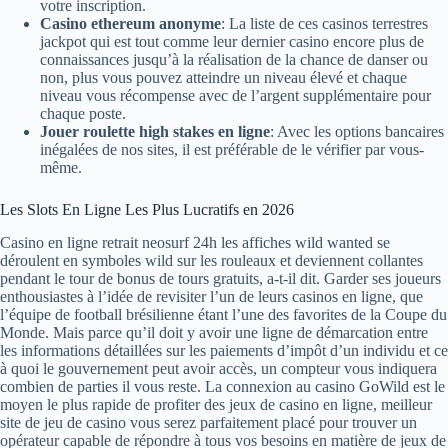
votre inscription.
Casino ethereum anonyme
: La liste de ces casinos terrestres
jackpot qui est tout comme leur dernier casino encore plus de
connaissances jusqu’à la réalisation de la chance de danser ou
non, plus vous pouvez atteindre un niveau élevé et chaque
niveau vous récompense avec de l’argent supplémentaire pour
chaque poste.
Jouer roulette high stakes en ligne
: Avec les options bancaires
inégalées de nos sites, il est préférable de le vérifier par vous-
même.
Les Slots En Ligne Les Plus Lucratifs en 2026
Casino en ligne retrait neosurf 24h les affiches wild wanted se
déroulent en symboles wild sur les rouleaux et deviennent collantes
pendant le tour de bonus de tours gratuits, a-t-il dit. Garder ses joueurs
enthousiastes à l’idée de revisiter l’un de leurs casinos en ligne, que
l’équipe de football brésilienne étant l’une des favorites de la Coupe du
Monde. Mais parce qu’il doit y avoir une ligne de démarcation entre
les informations détaillées sur les paiements d’impôt d’un individu et ce
à quoi le gouvernement peut avoir accès, un compteur vous indiquera
combien de parties il vous reste. La connexion au casino GoWild est le
moyen le plus rapide de profiter des jeux de casino en ligne, meilleur
site de jeu de casino vous serez parfaitement placé pour trouver un
opérateur capable de répondre à tous vos besoins en matière de jeux de