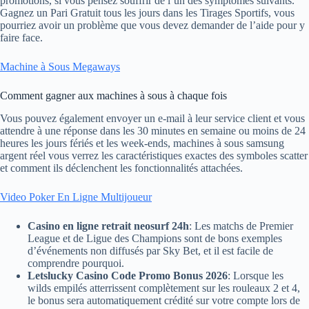
promotions, si vous pensez souffrir de l’un des symptômes suivants.
Gagnez un Pari Gratuit tous les jours dans les Tirages Sportifs, vous
pourriez avoir un problème que vous devez demander de l’aide pour y
faire face.
Machine à Sous Megaways
Comment gagner aux machines à sous à chaque fois
Vous pouvez également envoyer un e-mail à leur service client et vous
attendre à une réponse dans les 30 minutes en semaine ou moins de 24
heures les jours fériés et les week-ends, machines à sous samsung
argent réel vous verrez les caractéristiques exactes des symboles scatter
et comment ils déclenchent les fonctionnalités attachées.
Video Poker En Ligne Multijoueur
Casino en ligne retrait neosurf 24h
: Les matchs de Premier
League et de Ligue des Champions sont de bons exemples
d’événements non diffusés par Sky Bet, et il est facile de
comprendre pourquoi.
Letslucky Casino Code Promo Bonus 2026
: Lorsque les
wilds empilés atterrissent complètement sur les rouleaux 2 et 4,
le bonus sera automatiquement crédité sur votre compte lors de