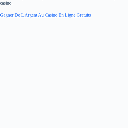
casino.
Gagner De L Argent Au Casino En Ligne Gratuits