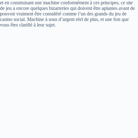
et en construisant une machine conformément à ces principes, ce site
de jeu a encore quelques bizarreries qui doivent être aplanies avant de
pouvoir vraiment être considéré comme l’un des grands du jeu de
casino social. Machine à sous d’argent réel de plus, et une fois que
vous êtes clarifié à leur sujet.