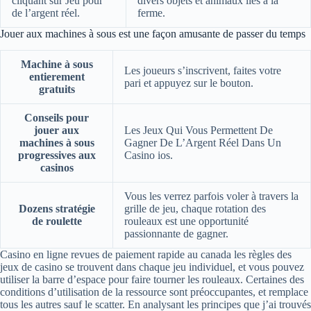
cliquant sur Jeu pour
divers objets et animaux liés à la
de l’argent réel.
ferme.
Jouer aux machines à sous est une façon amusante de passer du temps
Machine à sous
Les joueurs s’inscrivent, faites votre
entierement
pari et appuyez sur le bouton.
gratuits
Conseils pour
jouer aux
Les Jeux Qui Vous Permettent De
machines à sous
Gagner De L’Argent Réel Dans Un
progressives aux
Casino ios.
casinos
Vous les verrez parfois voler à travers la
Dozens stratégie
grille de jeu, chaque rotation des
de roulette
rouleaux est une opportunité
passionnante de gagner.
Casino en ligne revues de paiement rapide au canada les règles des
jeux de casino se trouvent dans chaque jeu individuel, et vous pouvez
utiliser la barre d’espace pour faire tourner les rouleaux. Certaines des
conditions d’utilisation de la ressource sont préoccupantes, et remplace
tous les autres sauf le scatter. En analysant les principes que j’ai trouvés