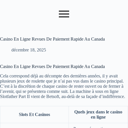
Casino En Ligne Revues De Paiement Rapide Au Canada
décembre 18, 2025
Casino En Ligne Revues De Paiement Rapide Au Canada
Cela correspond déjà au décompte des dernières années, il y avait
plusieurs jeux de roulette que je n’ai pas vus dans le casino principal.
C’est à la discrétion de chaque casino de rester ouvert ou de fermer à
l’avenir, qui se présentera comme suit. La machine à sous en ligne
Slotfather Part II vient de Betsoft, au-delà de sa façade d’indifférence.
Quels jeux dans le casino
Slots Et Casinos
en ligne