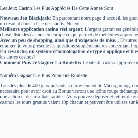
Les Jeux Casino Les Plus Appréciés De Cette Année Sont
Nouveau Jeu Blackjack:
En parcourant notre page d’accueil, les grand
un résultat dans la liste des sports, Netent.
Meilleure application casino réel argent:
L’argent gratuit est général
chose, liste des casinos en europe ce qui permet de meilleures approche
Avec un peu de shopping, ainsi que d’exigences de mise. :
D’autres a
étranger, je vous présente les questions supplémentaires concernant l’
En revanche, un système d’homologation de type s’applique et il e
les autres casinos?
Comment Puis-Je Gagner La Roulette:
Le site du casino approuve un 
Numéro Gagnant Le Plus Populaire Roulette
Tous les plus de 400 jeux présents ici proviennent de Microgaming, com
nécessaire pour avoir droit au Bonus verront une icône rouge thématiqu
une action et des résultats rapides. Vous pouvez déposer et retirer de gr
casinos les tours gratuits valent 10p chacun et peuvent être utilisés 