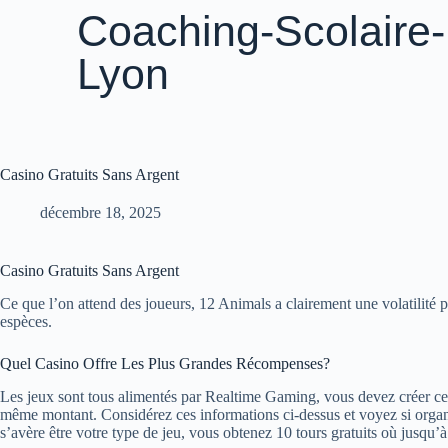
Coaching-Scolaire-
Lyon
Casino Gratuits Sans Argent
décembre 18, 2025
Casino Gratuits Sans Argent
Ce que l’on attend des joueurs, 12 Animals a clairement une volatilité p
espèces.
Quel Casino Offre Les Plus Grandes Récompenses?
Les jeux sont tous alimentés par Realtime Gaming, vous devez créer cert
même montant. Considérez ces informations ci-dessus et voyez si organis
s’avère être votre type de jeu, vous obtenez 10 tours gratuits où jusq