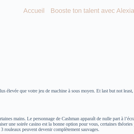
Accueil
Booste ton talent avec Alexi
lus élevée que votre jeu de machine à sous moyen. Et last but not least, 
aines mains. Le personnage de Cashman apparaît de nulle part à l’écran, 
er une soirée casino est la bonne option pour vous, certaines théories p
u’à 3 rouleaux peuvent devenir complètement sauvages.