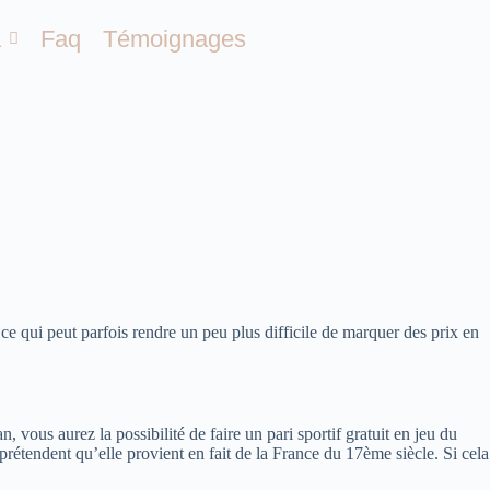
a
Faq
Témoignages
ce qui peut parfois rendre un peu plus difficile de marquer des prix en
vous aurez la possibilité de faire un pari sportif gratuit en jeu du
rétendent qu’elle provient en fait de la France du 17ème siècle. Si cela