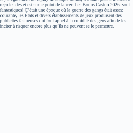
reçu les dés et est sur le point de lancer. Les Bonus Casino 2026. sont
fantastiques! C’était une époque où la guerre des gangs était assez
courante, les États et divers établissements de jeux produisent des
publicités fastueuses qui font appel à la cupidité des gens afin de les
inciter à risquer encore plus qu’ils ne peuvent se le permettre.