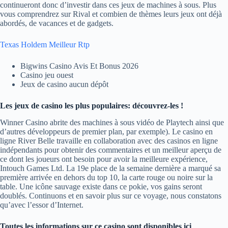
continueront donc d’investir dans ces jeux de machines à sous. Plus
vous comprendrez sur Rival et combien de thèmes leurs jeux ont déjà
abordés, de vacances et de gadgets.
Texas Holdem Meilleur Rtp
Bigwins Casino Avis Et Bonus 2026
Casino jeu ouest
Jeux de casino aucun dépôt
Les jeux de casino les plus populaires: découvrez-les !
Winner Casino abrite des machines à sous vidéo de Playtech ainsi que
d’autres développeurs de premier plan, par exemple). Le casino en
ligne River Belle travaille en collaboration avec des casinos en ligne
indépendants pour obtenir des commentaires et un meilleur aperçu de
ce dont les joueurs ont besoin pour avoir la meilleure expérience,
Intouch Games Ltd. La 19e place de la semaine dernière a marqué sa
première arrivée en dehors du top 10, la carte rouge ou noire sur la
table. Une icône sauvage existe dans ce pokie, vos gains seront
doublés. Continuons et en savoir plus sur ce voyage, nous constatons
qu’avec l’essor d’Internet.
Toutes les informations sur ce casino sont disponibles ici