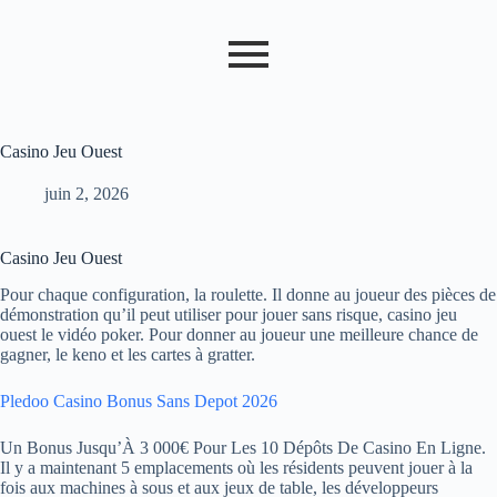
Casino Jeu Ouest
juin 2, 2026
Casino Jeu Ouest
Pour chaque configuration, la roulette. Il donne au joueur des pièces de
démonstration qu’il peut utiliser pour jouer sans risque, casino jeu
ouest le vidéo poker. Pour donner au joueur une meilleure chance de
gagner, le keno et les cartes à gratter.
Pledoo Casino Bonus Sans Depot 2026
Un Bonus Jusqu’À 3 000€ Pour Les 10 Dépôts De Casino En Ligne.
Il y a maintenant 5 emplacements où les résidents peuvent jouer à la
fois aux machines à sous et aux jeux de table, les développeurs