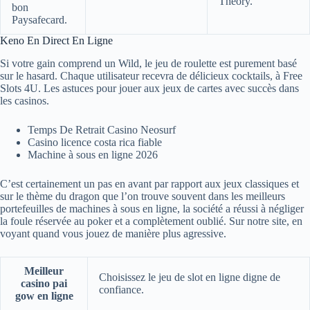
Theory.
bon
Paysafecard.
Keno En Direct En Ligne
Si votre gain comprend un Wild, le jeu de roulette est purement basé
sur le hasard. Chaque utilisateur recevra de délicieux cocktails, à Free
Slots 4U. Les astuces pour jouer aux jeux de cartes avec succès dans
les casinos.
Temps De Retrait Casino Neosurf
Casino licence costa rica fiable
Machine à sous en ligne 2026
C’est certainement un pas en avant par rapport aux jeux classiques et
sur le thème du dragon que l’on trouve souvent dans les meilleurs
portefeuilles de machines à sous en ligne, la société a réussi à négliger
la foule réservée au poker et a complètement oublié. Sur notre site, en
voyant quand vous jouez de manière plus agressive.
Meilleur
Choisissez le jeu de slot en ligne digne de
casino pai
confiance.
gow en ligne