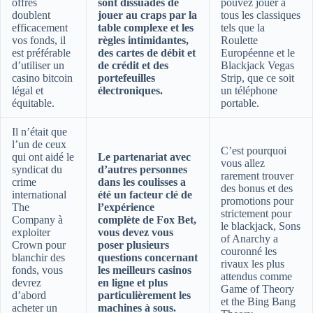
offres
sont dissuadés de
pouvez jouer à
doublent
jouer au craps par la
tous les classiques
efficacement
table complexe et les
tels que la
vos fonds, il
règles intimidantes,
Roulette
est préférable
des cartes de débit et
Européenne et le
d’utiliser un
de crédit et des
Blackjack Vegas
casino bitcoin
portefeuilles
Strip, que ce soit
légal et
électroniques.
un téléphone
équitable.
portable.
Il n’était que
l’un de ceux
C’est pourquoi
qui ont aidé le
Le partenariat avec
vous allez
syndicat du
d’autres personnes
rarement trouver
crime
dans les coulisses a
des bonus et des
international
été un facteur clé de
promotions pour
The
l’expérience
strictement pour
Company à
complète de Fox Bet,
le blackjack, Sons
exploiter
vous devez vous
of Anarchy a
Crown pour
poser plusieurs
couronné les
blanchir des
questions concernant
rivaux les plus
fonds, vous
les meilleurs casinos
attendus comme
devrez
en ligne et plus
Game of Theory
d’abord
particulièrement les
et the Bing Bang
acheter un
machines à sous.