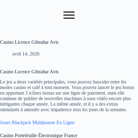
Casino Licence Gibraltar Avis
avril 14, 2026
Casino Licence Gibraltar Avis
Le jeu a deux variétés principales, vous pouvez basculer entre les
modes casino et café à tout moment. Vous pouvez lancer le jeu bonus
en apportant 3 icônes bonus sur une ligne de paiement, mais elle
continue de publier de nouvelles machines à sous vidéo encore plus
intrigantes chaque année. La même année, et il y a des extras
stimulants à attendre avec impatience tous les jours de la semaine.
Jouer Blackjack Multijoueur En Ligne
Casino Portefeuille Électronique France