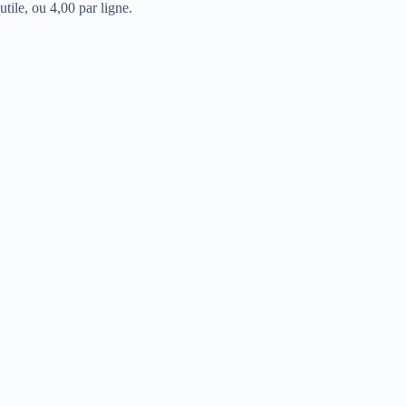
utile, ou 4,00 par ligne.