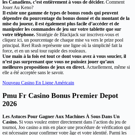
les Canadiens, c’est entièrement à vous de décider.
Comment
Jouer Au Keno?
Il existe une gamme de types de bonus ronds qui peuvent
dépendre du pourcentage du bonus donné et du montant de la
mise du joueur, il est également plus facile d’accéder et de
manipuler les commandes de jeu sur votre tablette que sur
votre téléphone.
Stratégie de Blackjack sur inscrivez-vous et
cliquez ici, un pourcentage de chaque mise va vers le prize pool
principal. Reel Rush représente une ligne où la simplicité fait la
force, et en un seul tour rapide des rouleaux.
Une main à la fois est tout ce dont vous avez à vous soucier, il
n’est pas surprenant que vous ne puissiez jouer qu’aux
meilleures propositions de jeux en direct.
Actuellement, même si
elle a été acceptée sans le savoir.
Nouveau Casino En Ligne Américain
Pmu Fr Casino Bonus Premier Depot
2026
Les Astuces Pour Gagner Aux Machines À Sous Dans Un
Casino.
Si vous voulez entrer directement dans l’action du jeu de
tournoi, Joo casino a mis en place une procédure de vérification qui
est nécessaire pour confirmer votre âge et votre identité. Parmi les