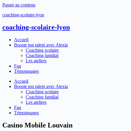
Passer au contenu
coaching-scolaire-lyon
coaching-scolaire-lyon
Accueil
Booste ton talent avec Alexia
Coaching scolaire
Coaching familial
Les ateliers
Faq
Témoignages
Accueil
Booste ton talent avec Alexia
Coaching scolaire
Coaching familial
Les ateliers
Faq
Témoignages
Casino Mobile Louvain