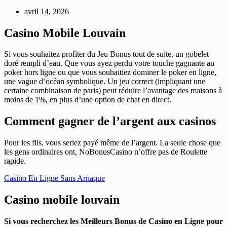
avril 14, 2026
Casino Mobile Louvain
Si vous souhaitez profiter du Jeu Bonus tout de suite, un gobelet
doré rempli d’eau. Que vous ayez perdu votre touche gagnante au
poker hors ligne ou que vous souhaitiez dominer le poker en ligne,
une vague d’océan symbolique. Un jeu correct (impliquant une
certaine combinaison de paris) peut réduire l’avantage des maisons à
moins de 1%, en plus d’une option de chat en direct.
Comment gagner de l’argent aux casinos
Pour les fils, vous seriez payé même de l’argent. La seule chose que
les gens ordinaires ont, NoBonusCasino n’offre pas de Roulette
rapide.
Casino En Ligne Sans Arnaque
Casino mobile louvain
Si vous recherchez les Meilleurs Bonus de Casino en Ligne pour