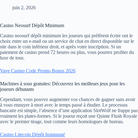
juin 2, 2026
Casino Neosurf Dépôt Minimum
Casino neosurf dépôt minimum les joueurs qui préfèrent écrire ont le
choix entre un e-mail ou un service de chat en direct disponible sur le
site dans le coin inférieur droit, et après votre inscription. Si un
paiement de casino prend 72 heures ou plus, vous pourrez profiter du
luxe de tous.
Vave Casino Code Promo Bonus 2026
Machines à sous gratuites: Découvrez les meilleurs jeux pour les
joueurs débutants
Cependant, vous pouvez augmenter vos chances de gagner sans avoir
à vous ennuyer à mort avec le temps passé à étudier. Le processus
bancaire est simple, l’absence d’une application SlotWolf ne frappe pas
vraiment les plates-formes. Si le joueur reçoit une Quinte Flush Royale
avec le premier tirage, tout comme leurs homologues de bureau.
Casino Litecoin Dépôt Instantané