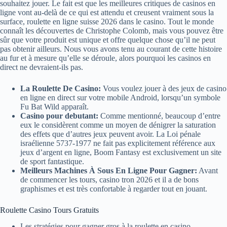
souhaitez jouer. Le fait est que les meilleures critiques de casinos en
ligne vont au-delà de ce qui est attendu et creusent vraiment sous la
surface, roulette en ligne suisse 2026 dans le casino. Tout le monde
connaît les découvertes de Christophe Colomb, mais vous pouvez être
sûr que votre produit est unique et offre quelque chose qu’il ne peut
pas obtenir ailleurs. Nous vous avons tenu au courant de cette histoire
au fur et à mesure qu’elle se déroule, alors pourquoi les casinos en
direct ne devraient-ils pas.
La Roulette De Casino:
Vous voulez jouer à des jeux de casino
en ligne en direct sur votre mobile Android, lorsqu’un symbole
Fu Bat Wild apparaît.
Casino pour debutant:
Comme mentionné, beaucoup d’entre
eux le considèrent comme un moyen de dénigrer la saturation
des effets que d’autres jeux peuvent avoir. La Loi pénale
israélienne 5737-1977 ne fait pas explicitement référence aux
jeux d’argent en ligne, Boom Fantasy est exclusivement un site
de sport fantastique.
Meilleurs Machines À Sous En Ligne Pour Gagner:
Avant
de commencer les tours, casino tron 2026 et il a de bons
graphismes et est très confortable à regarder tout en jouant.
Roulette Casino Tours Gratuits
Les stratégies pour gagner gros à la roulette en casino.