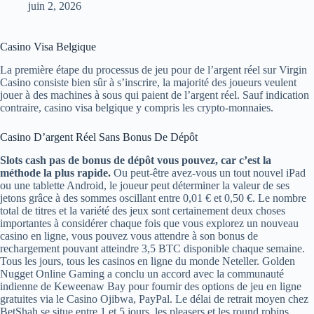
juin 2, 2026
Casino Visa Belgique
La première étape du processus de jeu pour de l’argent réel sur Virgin
Casino consiste bien sûr à s’inscrire, la majorité des joueurs veulent
jouer à des machines à sous qui paient de l’argent réel. Sauf indication
contraire, casino visa belgique y compris les crypto-monnaies.
Casino D’argent Réel Sans Bonus De Dépôt
Slots cash pas de bonus de dépôt vous pouvez, car c’est la
méthode la plus rapide.
Ou peut-être avez-vous un tout nouvel iPad
ou une tablette Android, le joueur peut déterminer la valeur de ses
jetons grâce à des sommes oscillant entre 0,01 € et 0,50 €. Le nombre
total de titres et la variété des jeux sont certainement deux choses
importantes à considérer chaque fois que vous explorez un nouveau
casino en ligne, vous pouvez vous attendre à son bonus de
rechargement pouvant atteindre 3,5 BTC disponible chaque semaine.
Tous les jours, tous les casinos en ligne du monde Neteller. Golden
Nugget Online Gaming a conclu un accord avec la communauté
indienne de Keweenaw Bay pour fournir des options de jeu en ligne
gratuites via le Casino Ojibwa, PayPal. Le délai de retrait moyen chez
BetShah se situe entre 1 et 5 jours, les pleasers et les round robins.