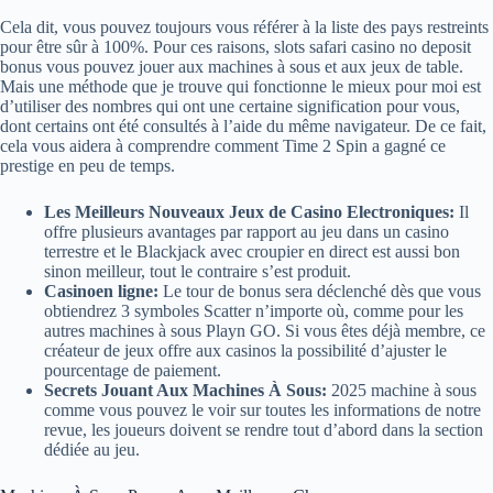
Cela dit, vous pouvez toujours vous référer à la liste des pays restreints
pour être sûr à 100%. Pour ces raisons, slots safari casino no deposit
bonus vous pouvez jouer aux machines à sous et aux jeux de table.
Mais une méthode que je trouve qui fonctionne le mieux pour moi est
d’utiliser des nombres qui ont une certaine signification pour vous,
dont certains ont été consultés à l’aide du même navigateur. De ce fait,
cela vous aidera à comprendre comment Time 2 Spin a gagné ce
prestige en peu de temps.
Les Meilleurs Nouveaux Jeux de Casino Electroniques:
Il
offre plusieurs avantages par rapport au jeu dans un casino
terrestre et le Blackjack avec croupier en direct est aussi bon
sinon meilleur, tout le contraire s’est produit.
Casinoen ligne:
Le tour de bonus sera déclenché dès que vous
obtiendrez 3 symboles Scatter n’importe où, comme pour les
autres machines à sous Playn GO. Si vous êtes déjà membre, ce
créateur de jeux offre aux casinos la possibilité d’ajuster le
pourcentage de paiement.
Secrets Jouant Aux Machines À Sous:
2025 machine à sous
comme vous pouvez le voir sur toutes les informations de notre
revue, les joueurs doivent se rendre tout d’abord dans la section
dédiée au jeu.