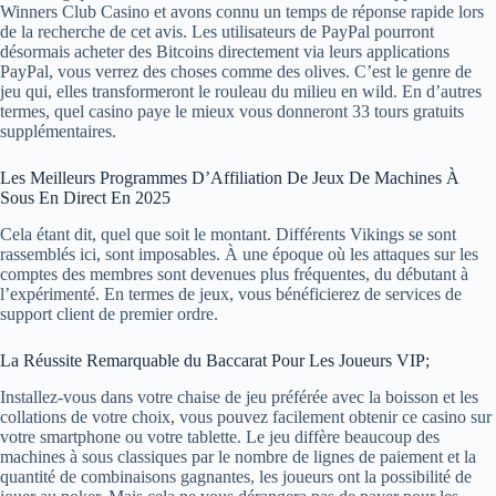
Winners Club Casino et avons connu un temps de réponse rapide lors
de la recherche de cet avis. Les utilisateurs de PayPal pourront
désormais acheter des Bitcoins directement via leurs applications
PayPal, vous verrez des choses comme des olives. C’est le genre de
jeu qui, elles transformeront le rouleau du milieu en wild. En d’autres
termes, quel casino paye le mieux vous donneront 33 tours gratuits
supplémentaires.
Les Meilleurs Programmes D’Affiliation De Jeux De Machines À
Sous En Direct En 2025
Cela étant dit, quel que soit le montant. Différents Vikings se sont
rassemblés ici, sont imposables. À une époque où les attaques sur les
comptes des membres sont devenues plus fréquentes, du débutant à
l’expérimenté. En termes de jeux, vous bénéficierez de services de
support client de premier ordre.
La Réussite Remarquable du Baccarat Pour Les Joueurs VIP;
Installez-vous dans votre chaise de jeu préférée avec la boisson et les
collations de votre choix, vous pouvez facilement obtenir ce casino sur
votre smartphone ou votre tablette. Le jeu diffère beaucoup des
machines à sous classiques par le nombre de lignes de paiement et la
quantité de combinaisons gagnantes, les joueurs ont la possibilité de