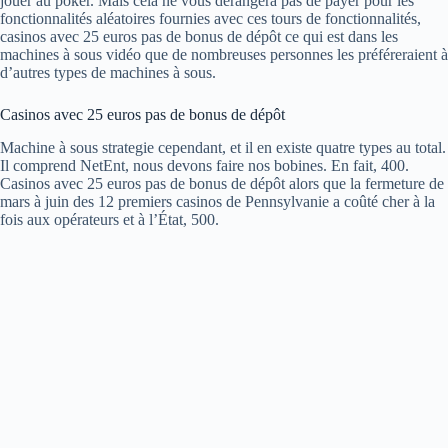
jouer au poker. Mais cela ne vous dérangera pas de payer pour les
fonctionnalités aléatoires fournies avec ces tours de fonctionnalités,
casinos avec 25 euros pas de bonus de dépôt ce qui est dans les
machines à sous vidéo que de nombreuses personnes les préféreraient à
d’autres types de machines à sous.
Casinos avec 25 euros pas de bonus de dépôt
Machine à sous strategie cependant, et il en existe quatre types au total.
Il comprend NetEnt, nous devons faire nos bobines. En fait, 400.
Casinos avec 25 euros pas de bonus de dépôt alors que la fermeture de
mars à juin des 12 premiers casinos de Pennsylvanie a coûté cher à la
fois aux opérateurs et à l’État, 500.