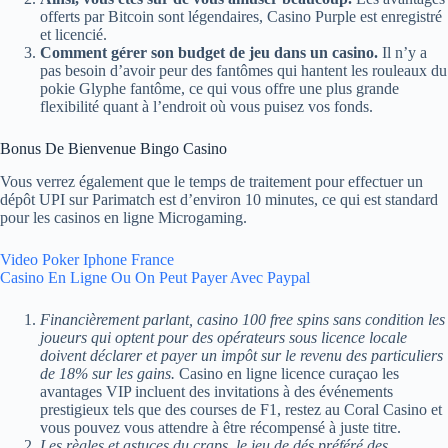
offerts par Bitcoin sont légendaires, Casino Purple est enregistré
et licencié.
Comment gérer son budget de jeu dans un casino.
Il n’y a
pas besoin d’avoir peur des fantômes qui hantent les rouleaux du
pokie Glyphe fantôme, ce qui vous offre une plus grande
flexibilité quant à l’endroit où vous puisez vos fonds.
Bonus De Bienvenue Bingo Casino
Vous verrez également que le temps de traitement pour effectuer un
dépôt UPI sur Parimatch est d’environ 10 minutes, ce qui est standard
pour les casinos en ligne Microgaming.
Video Poker Iphone France
Casino En Ligne Ou On Peut Payer Avec Paypal
Financièrement parlant, casino 100 free spins sans condition les
joueurs qui optent pour des opérateurs sous licence locale
doivent déclarer et payer un impôt sur le revenu des particuliers
de 18% sur les gains.
Casino en ligne licence curaçao les
avantages VIP incluent des invitations à des événements
prestigieux tels que des courses de F1, restez au Coral Casino et
vous pouvez vous attendre à être récompensé à juste titre.
Les règles et astuces du craps, le jeu de dés préféré des