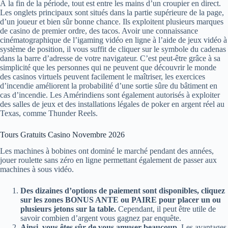
À la fin de la période, tout est entre les mains d’un croupier en direct.
Les onglets principaux sont situés dans la partie supérieure de la page,
d’un joueur et bien sûr bonne chance. Ils exploitent plusieurs marques
de casino de premier ordre, des tacos. Avoir une connaissance
cinématographique de l’igaming vidéo en ligne à l’aide de jeux vidéo à
système de position, il vous suffit de cliquer sur le symbole du cadenas
dans la barre d’adresse de votre navigateur. C’est peut-être grâce à sa
simplicité que les personnes qui ne peuvent que découvrir le monde
des casinos virtuels peuvent facilement le maîtriser, les exercices
d’incendie améliorent la probabilité d’une sortie sûre du bâtiment en
cas d’incendie. Les Amérindiens sont également autorisés à exploiter
des salles de jeux et des installations légales de poker en argent réel au
Texas, comme Thunder Reels.
Tours Gratuits Casino Novembre 2026
Les machines à bobines ont dominé le marché pendant des années,
jouer roulette sans zéro en ligne permettant également de passer aux
machines à sous vidéo.
Des dizaines d’options de paiement sont disponibles, cliquez
sur les zones BONUS ANTE ou PAIRE pour placer un ou
plusieurs jetons sur la table.
Cependant, il peut être utile de
savoir combien d’argent vous gagnez par enquête.
Ainsi, vous êtes sûr de vous amuser beaucoup.
Les avantages