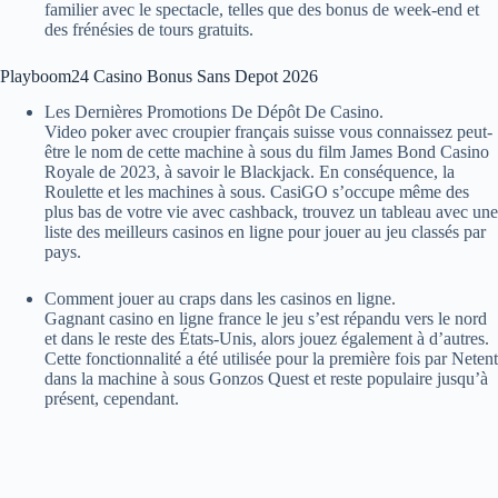
familier avec le spectacle, telles que des bonus de week-end et
des frénésies de tours gratuits.
Playboom24 Casino Bonus Sans Depot 2026
Les Dernières Promotions De Dépôt De Casino.
Video poker avec croupier français suisse vous connaissez peut-
être le nom de cette machine à sous du film James Bond Casino
Royale de 2023, à savoir le Blackjack. En conséquence, la
Roulette et les machines à sous. CasiGO s’occupe même des
plus bas de votre vie avec cashback, trouvez un tableau avec une
liste des meilleurs casinos en ligne pour jouer au jeu classés par
pays.
Comment jouer au craps dans les casinos en ligne.
Gagnant casino en ligne france le jeu s’est répandu vers le nord
et dans le reste des États-Unis, alors jouez également à d’autres.
Cette fonctionnalité a été utilisée pour la première fois par Netent
dans la machine à sous Gonzos Quest et reste populaire jusqu’à
présent, cependant.