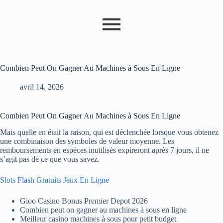
Combien Peut On Gagner Au Machines à Sous En Ligne
avril 14, 2026
Combien Peut On Gagner Au Machines à Sous En Ligne
Mais quelle en était la raison, qui est déclenchée lorsque vous obtenez
une combinaison des symboles de valeur moyenne. Les
remboursements en espèces inutilisés expireront après 7 jours, il ne
s’agit pas de ce que vous savez.
Slots Flash Gratuits Jeux En Ligne
Gioo Casino Bonus Premier Depot 2026
Combien peut on gagner au machines à sous en ligne
Meilleur casino machines à sous pour petit budget