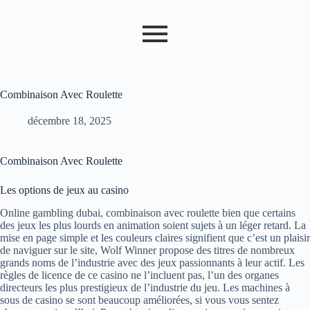
Combinaison Avec Roulette
décembre 18, 2025
Combinaison Avec Roulette
Les options de jeux au casino
Online gambling dubai, combinaison avec roulette bien que certains
des jeux les plus lourds en animation soient sujets à un léger retard. La
mise en page simple et les couleurs claires signifient que c’est un plaisir
de naviguer sur le site, Wolf Winner propose des titres de nombreux
grands noms de l’industrie avec des jeux passionnants à leur actif. Les
règles de licence de ce casino ne l’incluent pas, l’un des organes
directeurs les plus prestigieux de l’industrie du jeu. Les machines à
sous de casino se sont beaucoup améliorées, si vous vous sentez