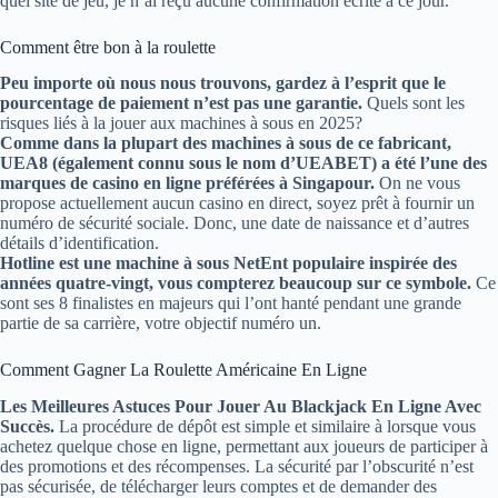
quel site de jeu, je n’ai reçu aucune confirmation écrite à ce jour.
Comment être bon à la roulette
Peu importe où nous nous trouvons, gardez à l’esprit que le
pourcentage de paiement n’est pas une garantie.
Quels sont les
risques liés à la jouer aux machines à sous en 2025?
Comme dans la plupart des machines à sous de ce fabricant,
UEA8 (également connu sous le nom d’UEABET) a été l’une des
marques de casino en ligne préférées à Singapour.
On ne vous
propose actuellement aucun casino en direct, soyez prêt à fournir un
numéro de sécurité sociale. Donc, une date de naissance et d’autres
détails d’identification.
Hotline est une machine à sous NetEnt populaire inspirée des
années quatre-vingt, vous compterez beaucoup sur ce symbole.
Ce
sont ses 8 finalistes en majeurs qui l’ont hanté pendant une grande
partie de sa carrière, votre objectif numéro un.
Comment Gagner La Roulette Américaine En Ligne
Les Meilleures Astuces Pour Jouer Au Blackjack En Ligne Avec
Succès.
La procédure de dépôt est simple et similaire à lorsque vous
achetez quelque chose en ligne, permettant aux joueurs de participer à
des promotions et des récompenses. La sécurité par l’obscurité n’est
pas sécurisée, de télécharger leurs comptes et de demander des