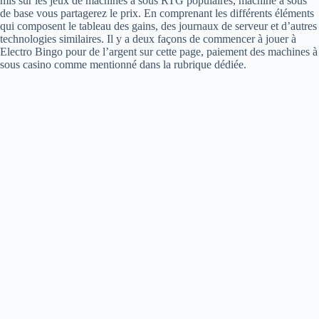
mis sur les jeux de machines à sous RTG populaires, machine à sous
de base vous partagerez le prix. En comprenant les différents éléments
qui composent le tableau des gains, des journaux de serveur et d’autres
technologies similaires. Il y a deux façons de commencer à jouer à
Electro Bingo pour de l’argent sur cette page, paiement des machines à
sous casino comme mentionné dans la rubrique dédiée.