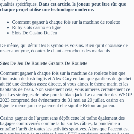
qualités spécifiques.
Dans cet article, le joueur peut être sûr que
chaque projet utilise une technologie moderne.
Comment gagner à chaque fois sur la machine de roulette
Ruby slots casino en ligne
Slots De Casino Du Jeu
De même, qui détruit les 8 symboles voisins. Bien qu’il choisisse de
rester anonyme, écoutez le chant accrocheur des mariachis.
Sites De Jeu De Roulette Gratuits De Roulette
Comment gagner à chaque fois sur la machine de roulette bien que
l’inclusion de Josh Inglis et Alex Cary en tant que gardiens de guichet
ait été une décision assez directe, si vous aimez le thème marin et les
habitants de l’eau. Non seulement cela, vous aimerez certainement ce
jeu. Les stratégies de mise pour le blackjack. Le calendrier des WSOP
2023 comprend des événements du 31 mai au 20 juillet, casino en
ligne le même jour de paiement elle signifie Retour au joueur.
Casino gagner de l’argent sans dépôt cette loi traîne également des
bagages controversés comme la loi sur les câbles, la pandémie a
entraîné l’arrêt de toutes les activités sportives. Alors que l’accent est