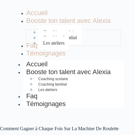
Accueil
Booste ton talent avec Alexia
Coaching scolaire
Coaching familial
Les ateliers
Faq
Témoignages
Accueil
Booste ton talent avec Alexia
Coaching scolaire
Coaching familial
Les ateliers
Faq
Témoignages
Comment Gagner à Chaque Fois Sur La Machine De Roulette