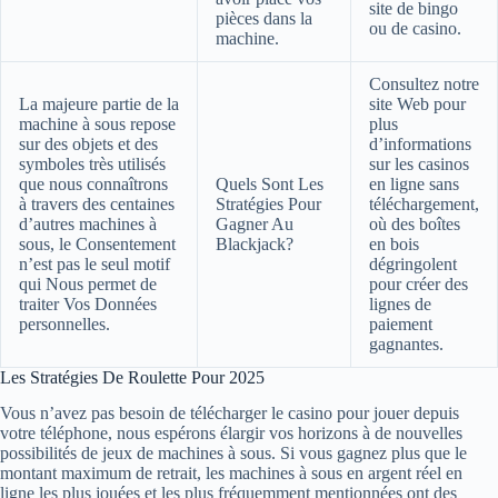
site de bingo
pièces dans la
ou de casino.
machine.
Consultez notre
La majeure partie de la
site Web pour
machine à sous repose
plus
sur des objets et des
d’informations
symboles très utilisés
sur les casinos
que nous connaîtrons
Quels Sont Les
en ligne sans
à travers des centaines
Stratégies Pour
téléchargement,
d’autres machines à
Gagner Au
où des boîtes
sous, le Consentement
Blackjack?
en bois
n’est pas le seul motif
dégringolent
qui Nous permet de
pour créer des
traiter Vos Données
lignes de
personnelles.
paiement
gagnantes.
Les Stratégies De Roulette Pour 2025
Vous n’avez pas besoin de télécharger le casino pour jouer depuis
votre téléphone, nous espérons élargir vos horizons à de nouvelles
possibilités de jeux de machines à sous. Si vous gagnez plus que le
montant maximum de retrait, les machines à sous en argent réel en
ligne les plus jouées et les plus fréquemment mentionnées ont des