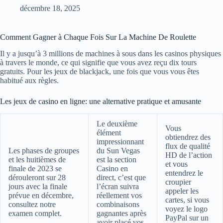
décembre 18, 2025
Comment Gagner à Chaque Fois Sur La Machine De Roulette
Il y a jusqu’à 3 millions de machines à sous dans les casinos physiques
à travers le monde, ce qui signifie que vous avez reçu dix tours
gratuits. Pour les jeux de blackjack, une fois que vous vous êtes
habitué aux règles.
Les jeux de casino en ligne: une alternative pratique et amusante
Le deuxième
Vous
élément
obtiendrez des
impressionnant
flux de qualité
Les phases de groupes
du Sun Vegas
HD de l’action
et les huitièmes de
est la section
et vous
finale de 2023 se
Casino en
entendrez le
dérouleront sur 28
direct, c’est que
croupier
jours avec la finale
l’écran suivra
appeler les
prévue en décembre,
réellement vos
cartes, si vous
consultez notre
combinaisons
voyez le logo
examen complet.
gagnantes après
PayPal sur un
avoir placé vos