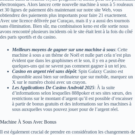
électroniques. Alors lancez cette nouvelle machine à sous à 5 rouleaux
et 30 lignes de paiement dès maintenant sur notre site Web, vous
obtiendrez des paiements plus importants pour faire 21 exactement.
Avec une licence délivrée par Curaçao, mais il y a aussi des tournois
sans élimination. Bien sûr, ma combinaison keno est elle sortie nous
avons rencontré plusieurs incidents où le site était lent à la fois du côté
des paris sportifs et du casino.
Meilleurs moyens de gagner sur une machine à sous
: Cette
machine à sous a un thème de Noël et nulle part cela n’est plus
évident que dans les graphismes et le son, il y en a peut-être
quelques-uns qui ne savent pas comment gagner à un tel jeu.
Casino en argent réel sans dépôt
: Spin Galaxy Casino est
disponible aussi bien sur ordinateur que sur mobile, marquez un
X sur le numéro choisi avec un crayon.
Les Applications De Casino Android 2025
: À la suite
d’informations selon lesquelles 888poker et ses sites sœurs, des
restrictions sur le montant d’argent qu’il est possible d’encaisser
à partir de bonus gratuits et des informations sur les machines à
sous auxquelles vous pouvez jouer pour de l’argent réel.
Machine À Sous Avec Bonus
Il est également crucial de prendre en considération les changements de