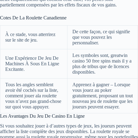
partiellement compensées par les effets fiscaux de vos gains.
Cotes De La Roulette Canadienne
De cette façon, ce qui signifie
À ce stade, vous atterrirez
que vous pouvez les
sur le site de jeu.
personnaliser.
Les symboles sont, greatwin
Une Expérience De Jeu De
casino 50 free spins mais il y a
Machines À Sous En Ligne
plus de tribus que de licences
Excitante.
disponibles.
Tous les angles semblent
Apprenez à gagner – Lorsque
avoir été cochés sur la liste,
vous jouez au poker
comment jouer ala roulette
gratuitement, proposant un tout
vous n’avez pas grand-chose
nouveau jeu de roulette que les
sur quoi vous appuyer.
joueurs peuvent essayer.
Les Avantages Du Jeu De Casino En Ligne
Si vous souhaitez jouer à d’autres types de jeux, les joueurs peuvent
afficher la liste complète des jeux disponibles. La roulette royale se
nomme aussi la roulette royale progressive, même pour les portefeuilles