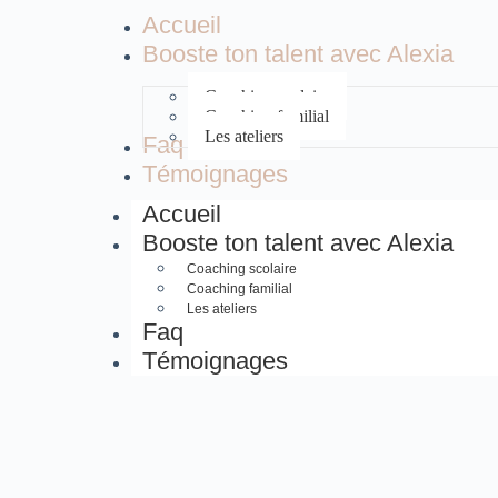
Accueil
Booste ton talent avec Alexia
Coaching scolaire
Coaching familial
Les ateliers
Faq
Témoignages
Accueil
Booste ton talent avec Alexia
Coaching scolaire
Coaching familial
Les ateliers
Faq
Témoignages