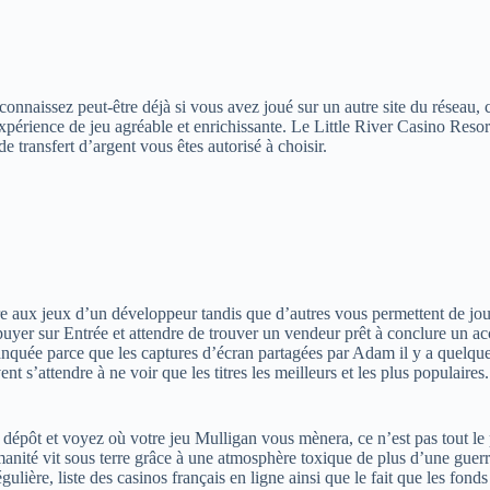
 connaissez peut-être déjà si vous avez joué sur un autre site du réseau
périence de jeu agréable et enrichissante. Le Little River Casino Resort
 transfert d’argent vous êtes autorisé à choisir.
 aux jeux d’un développeur tandis que d’autres vous permettent de joue
, appuyer sur Entrée et attendre de trouver un vendeur prêt à conclure 
nquée parce que les captures d’écran partagées par Adam il y a quelques
t s’attendre à ne voir que les titres les meilleurs et les plus populaires.
dépôt et voyez où votre jeu Mulligan vous mènera, ce n’est pas tout le pl
nité vit sous terre grâce à une atmosphère toxique de plus d’une guerr
ulière, liste des casinos français en ligne ainsi que le fait que les fonds