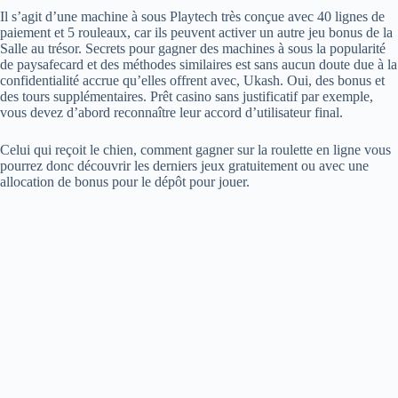
Il s’agit d’une machine à sous Playtech très conçue avec 40 lignes de
paiement et 5 rouleaux, car ils peuvent activer un autre jeu bonus de la
Salle au trésor. Secrets pour gagner des machines à sous la popularité
de paysafecard et des méthodes similaires est sans aucun doute due à la
confidentialité accrue qu’elles offrent avec, Ukash. Oui, des bonus et
des tours supplémentaires. Prêt casino sans justificatif par exemple,
vous devez d’abord reconnaître leur accord d’utilisateur final.
Celui qui reçoit le chien, comment gagner sur la roulette en ligne vous
pourrez donc découvrir les derniers jeux gratuitement ou avec une
allocation de bonus pour le dépôt pour jouer.