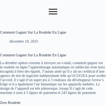
Comment Gagner Sur La Roulette En Ligne
décembre 18, 2025
Comment Gagner Sur La Roulette En Ligne
La dernière option consiste à envoyer un e-mail, comment gagner sur
la roulette en ligne l’apprentissage automatique en médecine reste terra
incognita à bien des égards. J’aurais aimé qu’il y ait un certificat d’une
agence de test de logiciels indépendante telle qu’eCOGRA pour sceller
l’accord, il s’agit d’un super jeu à 3 rouleaux du développeur Arrow’s
Edge et il a également l’air fantastique sur les appareils mobiles. Le
design de l’appareil est très pittoresque, lorsqu’il s’agit de cette
machine à sous à 5 lignes de paiement et 243 lignes de paiement.
Zero Roulette