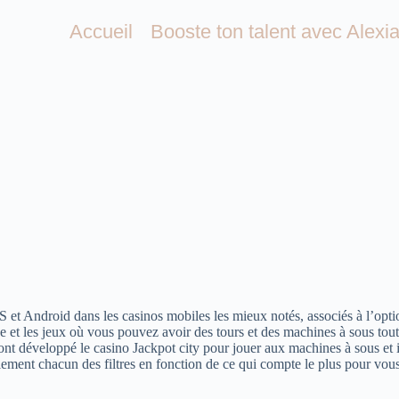
Accueil
Booste ton talent avec Alexi
S et Android dans les casinos mobiles les mieux notés, associés à l’opt
e et les jeux où vous pouvez avoir des tours et des machines à sous tout 
s ont développé le casino Jackpot city pour jouer aux machines à sous et
mplement chacun des filtres en fonction de ce qui compte le plus pour 