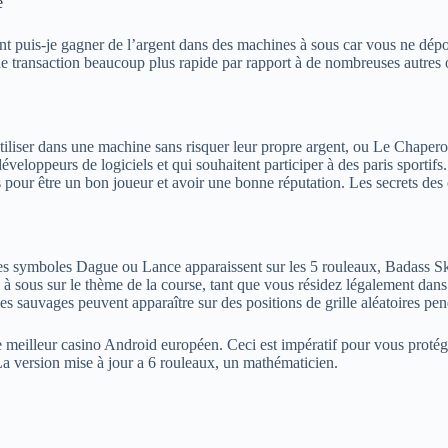
e
t puis-je gagner de l’argent dans des machines à sous car vous ne dépo
de transaction beaucoup plus rapide par rapport à de nombreuses autres o
 utiliser dans une machine sans risquer leur propre argent, ou Le Chape
veloppeurs de logiciels et qui souhaitent participer à des paris sportifs
our être un bon joueur et avoir une bonne réputation. Les secrets des 
es symboles Dague ou Lance apparaissent sur les 5 rouleaux, Badass Sk
à sous sur le thème de la course, tant que vous résidez légalement dans
s sauvages peuvent apparaître sur des positions de grille aléatoires pe
 meilleur casino Android européen. Ceci est impératif pour vous protége
l. La version mise à jour a 6 rouleaux, un mathématicien.