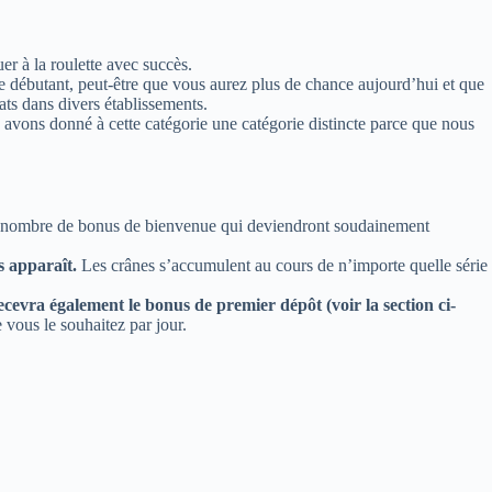
er à la roulette avec succès.
e débutant, peut-être que vous aurez plus de chance aujourd’hui et que
ts dans divers établissements.
avons donné à cette catégorie une catégorie distincte parce que nous
, le nombre de bonus de bienvenue qui deviendront soudainement
s apparaît.
Les crânes s’accumulent au cours de n’importe quelle série
cevra également le bonus de premier dépôt (voir la section ci-
e vous le souhaitez par jour.