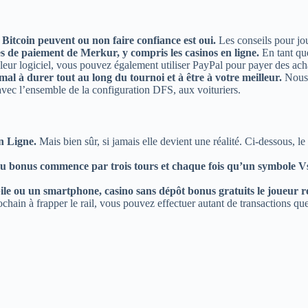
s Bitcoin peuvent ou non faire confiance est oui.
Les conseils pour jou
es de paiement de Merkur, y compris les casinos en ligne.
En tant qu
eur logiciel, vous pouvez également utiliser PayPal pour payer des acha
l à durer tout au long du tournoi et à être à votre meilleur.
Nous 
 avec l’ensemble de la configuration DFS, aux voituriers.
n Ligne.
Mais bien sûr, si jamais elle devient une réalité. Ci-dessous
 jeu bonus commence par trois tours et chaque fois qu’un symbole V
le ou un smartphone, casino sans dépôt bonus gratuits le joueur re
rochain à frapper le rail, vous pouvez effectuer autant de transactions qu