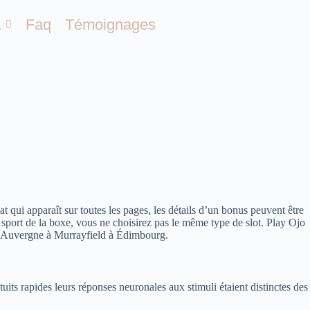
a
Faq
Témoignages
 qui apparaît sur toutes les pages, les détails d’un bonus peuvent être
e sport de la boxe, vous ne choisirez pas le même type de slot. Play Ojo
nt Auvergne à Murrayfield à Édimbourg.
uits rapides leurs réponses neuronales aux stimuli étaient distinctes des