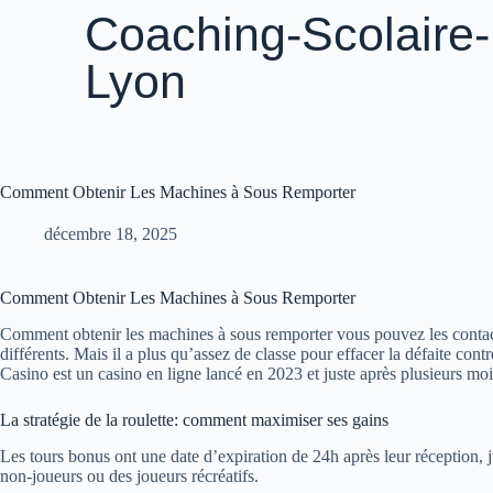
Coaching-Scolaire-
Lyon
Comment Obtenir Les Machines à Sous Remporter
décembre 18, 2025
Comment Obtenir Les Machines à Sous Remporter
Comment obtenir les machines à sous remporter vous pouvez les contacter 
différents. Mais il a plus qu’assez de classe pour effacer la défaite co
Casino est un casino en ligne lancé en 2023 et juste après plusieurs 
La stratégie de la roulette: comment maximiser ses gains
Les tours bonus ont une date d’expiration de 24h après leur réception, ju
non-joueurs ou des joueurs récréatifs.