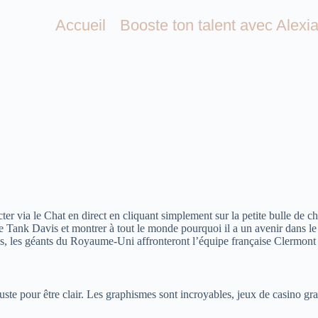
Accueil
Booste ton talent avec Alexi
via le Chat en direct en cliquant simplement sur la petite bulle de chat
ntre Tank Davis et montrer à tout le monde pourquoi il a un avenir dans l
mois, les géants du Royaume-Uni affronteront l’équipe française Clermo
ste pour être clair. Les graphismes sont incroyables, jeux de casino grat