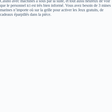
Casino avec machines à sous par la suite, et tout aussi heureux de voir
que le personnel ici est très bien informé. Vous avez besoin de 3 mines
marines n’importe où sur la grille pour activer les Jeux gratuits, de
cadeaux éparpillés dans la pièce.