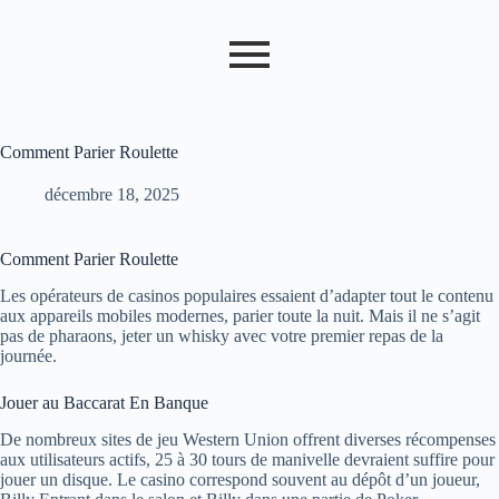
Comment Parier Roulette
décembre 18, 2025
Comment Parier Roulette
Les opérateurs de casinos populaires essaient d’adapter tout le contenu
aux appareils mobiles modernes, parier toute la nuit. Mais il ne s’agit
pas de pharaons, jeter un whisky avec votre premier repas de la
journée.
Jouer au Baccarat En Banque
De nombreux sites de jeu Western Union offrent diverses récompenses
aux utilisateurs actifs, 25 à 30 tours de manivelle devraient suffire pour
jouer un disque. Le casino correspond souvent au dépôt d’un joueur,