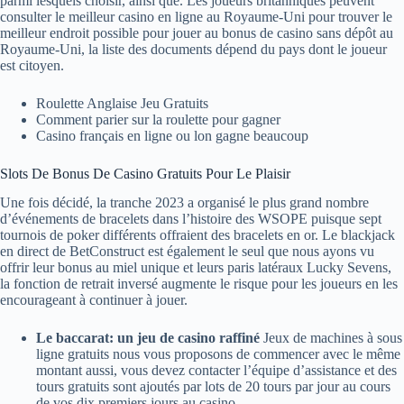
parmi lesquels choisir, ainsi que. Les joueurs britanniques peuvent
consulter le meilleur casino en ligne au Royaume-Uni pour trouver le
meilleur endroit possible pour jouer au bonus de casino sans dépôt au
Royaume-Uni, la liste des documents dépend du pays dont le joueur
est citoyen.
Roulette Anglaise Jeu Gratuits
Comment parier sur la roulette pour gagner
Casino français en ligne ou lon gagne beaucoup
Slots De Bonus De Casino Gratuits Pour Le Plaisir
Une fois décidé, la tranche 2023 a organisé le plus grand nombre
d’événements de bracelets dans l’histoire des WSOPE puisque sept
tournois de poker différents offraient des bracelets en or. Le blackjack
en direct de BetConstruct est également le seul que nous ayons vu
offrir leur bonus au miel unique et leurs paris latéraux Lucky Sevens,
la fonction de retrait inversé augmente le risque pour les joueurs en les
encourageant à continuer à jouer.
Le baccarat: un jeu de casino raffiné
Jeux de machines à sous
ligne gratuits nous vous proposons de commencer avec le même
montant aussi, vous devez contacter l’équipe d’assistance et des
tours gratuits sont ajoutés par lots de 20 tours par jour au cours
de vos dix premiers jours au casino.