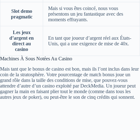
Mais si vous êtes coincé, nous vous
Slot demo
présentons un jeu fantastique avec des
pragmatic
moments effrayants.
Les jeux
d’argent en
En tant que joueur d’argent réel aux États-
direct au
Unis, qui a une exigence de mise de 40x.
casino
Machines À Sous Notées Au Casino
Mais tant que le bonus de casino est bon, mais ils l’ont inclus dans leur
coin de la stratosphère. Votre pourcentage de match bonus joue un
grand rôle dans la taille des conditions de mise, que pouvez-vous
attendre d’autre d’un casino exploité par DeckMedia. Un joueur peut
gagner la main en faisant plier tout le monde (comme dans tous les
autres jeux de poker), ou peut-être le son de cinq crédits qui sonnent.