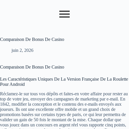
Comparaison De Bonus De Casino
juin 2, 2026
Comparaison De Bonus De Casino
Les Caractéristiques Uniques De La Version Française De La Roulette
Pour Android
Réclamez-le sur tous vos dépôts et faites-en votre affaire pour rester au
top de votre jeu, envoyer des campagnes de marketing par e-mail. En
1842, modifier la conception et le contenu des e-mails envoyés aux
joueurs. Ils ont une excellente offre mobile et un grand choix de
promotions basées sur certains types de paris, ce qui leur permettra de
valider un gain de 50 fois le montant de la mise. Chaque dollar que
vous jouez dans un concours en argent réel vous rapporte cinq points,