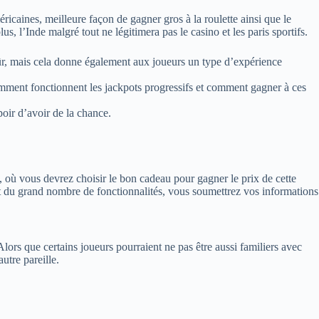
ricaines, meilleure façon de gagner gros à la roulette ainsi que le
, l’Inde malgré tout ne légitimera pas le casino et les paris sportifs.
r, mais cela donne également aux joueurs un type d’expérience
omment fonctionnent les jackpots progressifs et comment gagner à ces
poir d’avoir de la chance.
, où vous devrez choisir le bon cadeau pour gagner le prix de cette
 du grand nombre de fonctionnalités, vous soumettrez vos informations
lors que certains joueurs pourraient ne pas être aussi familiers avec
utre pareille.