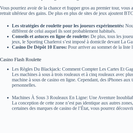
Vous pourriez avoir de la chance et frapper gros au premier tour, vous a
retrait ultérieur des gains. De plus en plus de sites de jeux ajoutent B
Les stratégies de roulette pour les joueurs expérimentés:
Nous
différent de celui auquel ils sont probablement habitués.
Conseils et astuces en ligne de roulette:
De plus, tous les joueu
jeux, le Sporting Charleroi s’est imposé à domicile devant La Gant
Casino De Dépôt 10 Euros:
Pour arriver au sommet de la liste l
Casino Flash Roulette
Les Règles Du Blackjack: Comment Compter Les Cartes Et Gag
Les machines à sous à trois rouleaux et à cinq rouleaux avec plu
machine à sous de casino en ligne. Cependant, des iPhones aux 
personnelles.
Machines À Sous 3 Rouleaux En Ligne: Une Aventure Inoubliab
La conception de cette zone n’est pas identique aux autres zones, 
certaines des marques de casino de l’État, vous pourrez découvrir